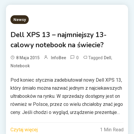
przeznaczono dysk ISSD 128 GB. Jako multimedialny
[…]
Newsy
Dell XPS 13 – najmniejszy 13-
calowy notebook na świecie?
0
Tagged
,
8 Maja 2015
InfoBee
Dell
Notebook
Pod koniec stycznia zadebiutował nowy Dell XPS 13,
który śmiało można nazwać jednym z najciekawszych
ultrabooków na rynku. W sprzedaży dostępny jest on
również w Polsce, przez co wielu chciałoby znać jego
ceny. Jeśli chodzi o wygląd, urządzenie prezentuje
się naprawdę intrygująco. Ponadto, sam producent
reklamuje tego notebooka jako najmniejszego na
Czytaj więcej
1 Min Read