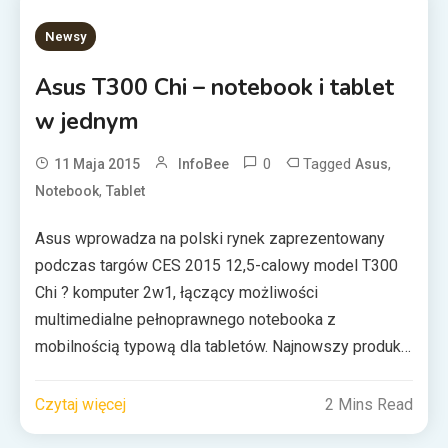
Newsy
Asus T300 Chi – notebook i tablet
w jednym
0
Tagged
,
11 Maja 2015
InfoBee
Asus
,
Notebook
Tablet
Asus wprowadza na polski rynek zaprezentowany
podczas targów CES 2015 12,5-calowy model T300
Chi ? komputer 2w1, łączący możliwości
multimedialne pełnoprawnego notebooka z
mobilnością typową dla tabletów. Najnowszy produkt
firmy Asus napędzany jest przez energooszczędny
procesor Intel Core M-5Y10, wspomagany przez 4 GB
Czytaj więcej
2 Mins Read
pamięci RAM. Do przechowywania danych