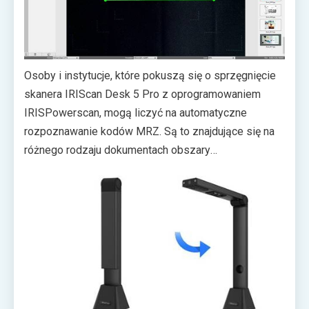
Osoby i instytucje, które pokuszą się o sprzęgnięcie
skanera IRIScan Desk 5 Pro z oprogramowaniem
IRISPowerscan, mogą liczyć na automatyczne
rozpoznawanie kodów MRZ. Są to znajdujące się na
różnego rodzaju dokumentach obszary
zoptymalizowane do odczytu poprzez maszyny. W
przypadku paszportu da się z niego uzyskać m.in.
imię i nazwisko, kod państwa wystawiającego
paszport, datę urodzenia czy ważności dokumentu.