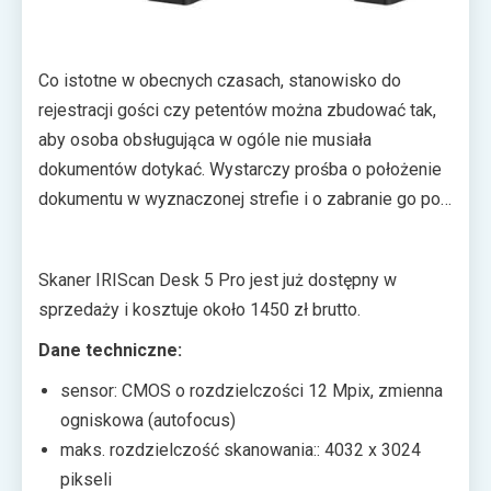
Co istotne w obecnych czasach, stanowisko do
rejestracji gości czy petentów można zbudować tak,
aby osoba obsługująca w ogóle nie musiała
dokumentów dotykać. Wystarczy prośba o położenie
dokumentu w wyznaczonej strefie i o zabranie go po
zeskanowaniu. To sprawia, że IRIScan Desk 5 Pro
może nie tylko przyspieszyć cały proces, lecz także
Skaner IRIScan Desk 5 Pro jest już dostępny w
uczynić go bezpieczniejszym, ograniczając fizyczny
sprzedaży i kosztuje około 1450 zł brutto.
kontakt między osobami do niezbędnego minimum.
Dane techniczne:
sensor: CMOS o rozdzielczości 12 Mpix, zmienna
ogniskowa (autofocus)
maks. rozdzielczość skanowania:: 4032 x 3024
pikseli