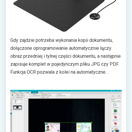
Gdy zajdzie potrzeba wykonania kopii dokumentu,
dołączone oprogramowanie automatycznie łączy
obraz przedniej i tylnej części dokumentu, a następnie
zapisuje komplet w pojedynczym pliku JPG czy PDF.
Funkcja OCR pozwala z kolei na automatyczne
rozpoznanie tekstu i zapisanie go do pliku
tekstowego czy arkusza. To zaś może wydatnie
skrócić czas potrzebny na rejestrację danej osoby,
poprzez przyspieszenie wprowadzania danych.