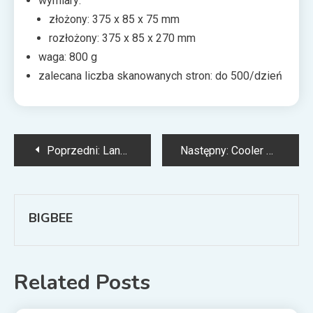
wymiary:
złożony: 375 x 85 x 75 mm
rozłożony: 375 x 85 x 270 mm
waga: 800 g
zalecana liczba skanowanych stron: do 500/dzień
Nawigacja
Poprzedni:
Lanberg: inteligentne czujniki zalania, otwarcia oraz czadu
Następny:
Cooler Master: premiera MasterFrame 700 – obudowa typu Open-Air
wpisu
BIGBEE
Related Posts