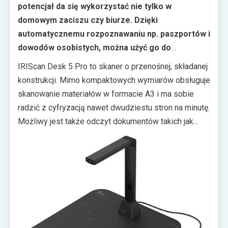
potencjał da się wykorzystać nie tylko w
domowym zaciszu czy biurze. Dzięki
automatycznemu rozpoznawaniu np. paszportów i
dowodów osobistych, można użyć go do
identyfikacji i sczytywania danych m.in. w
IRIScan Desk 5 Pro to skaner o przenośnej, składanej
hotelowych recepcjach czy placówkach ochrony
konstrukcji. Mimo kompaktowych wymiarów obsługuje
zdrowia.
skanowanie materiałów w formacie A3 i ma sobie
radzić z cyfryzacją nawet dwudziestu stron na minutę.
Możliwy jest także odczyt dokumentów takich jak
dowody osobiste i paszporty. To sprawia, że Desk 5
Pro ma szansę sprawdzić się wszędzie tam, gdzie
wprowadzane są dane identyfikacyjne – na
recepcjach czy w placówkach ochrony zdrowia.