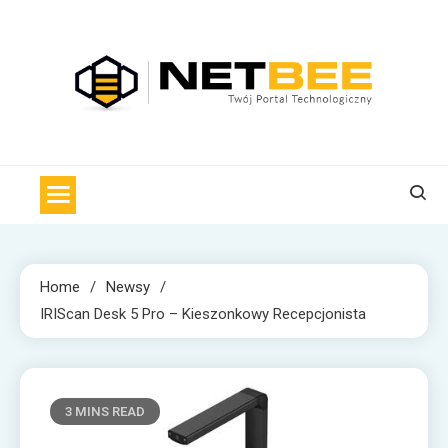
Skip
to
content
NET BEE
Internetowa Pszczoła z wiadomościami technologicznymi
Home
Newsy
IRIScan Desk 5 Pro – Kieszonkowy Recepcjonista
3 MINS READ