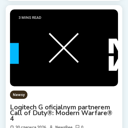
3 MINS READ
Newsy
Logitech G oficjalnym partnerem
Call of Duty®: Modern Warfare®
4
0
30 czerwca 2026
NewsBee