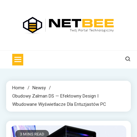
Skip
to
content
NET BEE
Internetowa Pszczoła z wiadomościami technologicznymi
Home
Newsy
Obudowy Zalman DS — Efektowny Design I
Wbudowane Wyświetlacze Dla Entuzjastów PC
3 MINS READ