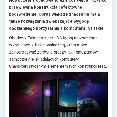
Nowoczesna obudowa to dziś coś więcej niż tylko
przewiewna konstrukcja i efektowne
podświetlenie. Coraz większe znaczenie mają
także rozwiązania zwiększające wygodę
codziennego korzystania z komputera. Na takie
potrzeby odpowiada Zalman, oferując kilka
Obudowy Zalmana z serii DS łączą nowoczesne
modeli obudów z dopiskiem DS.
wzornictwo z funkcjonalnością, która może
zainteresować zarówno graczy, jak i entuzjastów
samodzielnie składających komputery.
Charakterystycznym elementem tych konstrukcji jest
zintegrowany wyświetlacz, pozwalający na bieżąco
monitorować wybrane parametry pracy zestawu, takie
jak temperatury podzespołów. To praktyczne
rozwiązanie dla osób, które chcą mieć kluczowe
informacje zawsze w zasięgu wzroku.