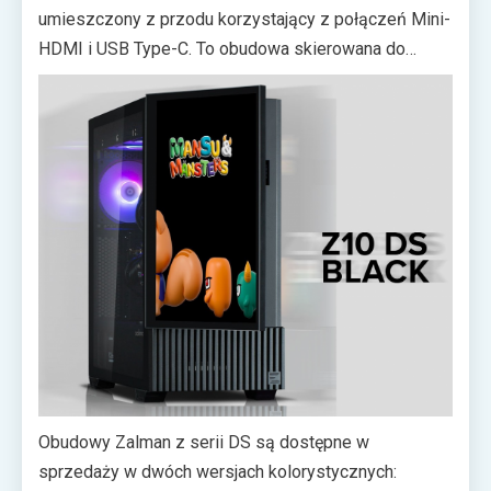
umieszczony z przodu korzystający z połączeń Mini-
HDMI i USB Type-C. To obudowa skierowana do
użytkowników, którzy chcą, by wyświetlacz był nie
tylko dodatkiem diagnostycznym, ale także mocnym
elementem wizualnym całego zestawu. Oprócz tego
Z10 DS wspiera montaż nawet 11 wentylatorów,
obsługuje chłodnice do 360 mm z przodu i na górze, a
także oferuje 7 standardowych slotów PCI i 3 sloty do
montażu pionowego GPU.
Obudowy Zalman z serii DS są dostępne w
sprzedaży w dwóch wersjach kolorystycznych: