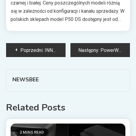
czarnej i białej. Ceny poszczególnych modeli różnią
się w zależności od konfiguracji i kanału sprzedaży. W
polskich sklepach model P50 DS dostępny jest od
około 330 zł, P40 DS od około 600 zł, natomiast Z10
DS od około 950 zł.
Nawigacja
Poprzedni:
INNO3D zaprezentuje rozwiązania gamingowe i workstation podczas GITEX Asia 2026 w Singapurze
Następny:
PowerWalker VFI 10000 LICR IoT — wydajny UPS rackowy już dostępny
wpisu
NEWSBEE
Related Posts
2 MINS READ