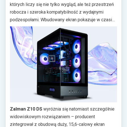
których liczy się nie tylko wygląd, ale też przestrzeń
robocza i szeroka kompatybilność z wydajnymi
podzespołami. Wbudowany ekran pokazuje w czasie
rzeczywistym temperaturę CPU, temperaturę GPU
oraz czas, dzięki czemu użytkownik może stale
kontrolować podstawowe parametry pracy zestawu.
Jednocześnie obudowa oferuje miejsce dla kart
graficznych o długości do 435 mm, chłodzeń
procesora do 178 mm i zasilaczy do 225 mm, a
fabrycznie montowane cztery wentylatory ARGB oraz
wsparcie dla chłodnic 360 mm na górze i boku
podkreślają jej bezkompromisowy charakter.
Zalman Z10 DS
wyróżnia się natomiast szczególnie
widowiskowym rozwiązaniem – producent
zintegrował z obudową duży, 15,6-calowy ekran