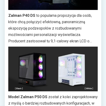
Zalman P40 DS
to popularna propozycja dla osób,
które chcą połączyć efektowną, panoramiczną
ekspozycję podzespołów z rozbudowanymi
możliwościami personalizacji wyświetlacza.
Producent zastosował tu 9,1-calowy ekran LCD o
rozdzielczości 1920 x 462, które pozwala korzystać
z widgetów monitorujących pracę podzespołów, a
także wgrywać własne zdjęcia i materiały wideo.
Konstrukcja stawia też na nowoczesną estetykę i
zapewnia porządek w prowadzeniu przewodów,
bowiem obsługuje płyty z ukrytymi złączami i oferuje
34 mm przestrzeni na kable, a do tego zapewnia
miejsce na nawet 10 wentylatorów.
Model Zalman P50 DS
został z kolei zaprojektowany
z myślą o bardziej rozbudowanych konfiguracjach, w