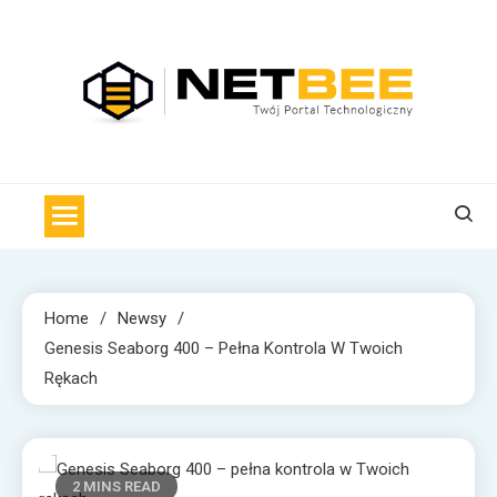
Skip
to
content
NET BEE
Internetowa Pszczoła z wiadomościami technologicznymi
Home
Newsy
Genesis Seaborg 400 – Pełna Kontrola W Twoich
Rękach
2 MINS READ