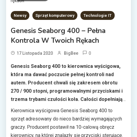
Newsy
Sprzęt komputerowy
Technologie IT
Genesis Seaborg 400 – Pełna
Kontrola W Twoich Rękach
0
17 Listopada 2020
BigBee
Genesis Seaborg 400 to kierownica wyścigowa,
która ma dawać poczucie pełnej kontroli nad
autem. Producent chwali się zakresem obrotu
270 / 900 stopni, programowalnymi przyciskami i
trzema trybami czułości koła. Całości dopełniają
łopatki zmiany biegów i metalowe pedały, które
Kierownica wyścigowa Genesis Seaborg 400 to
dają poczucie solidności.
sprzęt adresowany do nieco bardziej wymagających
graczy. Producent postawił na 10-calową obręcz
kierownicy, na której znalazły się przyciski sterujące.