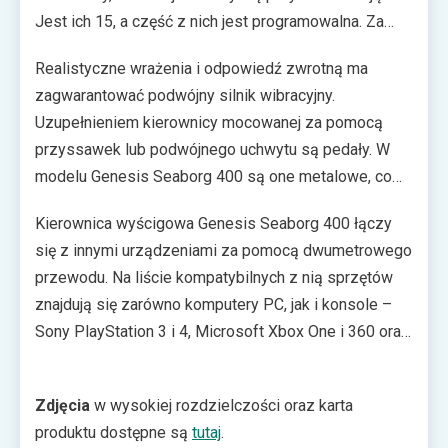
Jest ich 15, a część z nich jest programowalna. Za
pokrytym skórą wieńcem umieszczono łopatki
Realistyczne wrażenia i odpowiedź zwrotną ma
zmiany biegów, analogiczne do tych ze sportowych
zagwarantować podwójny silnik wibracyjny.
aut. Zakres obrotu koła wynosi 270 / 900 stopni, a
Uzupełnieniem kierownicy mocowanej za pomocą
użytkownik ma mieć możliwość dostosowywania go
przyssawek lub podwójnego uchwytu są pedały. W
w tym zakresie. Przygotowano też trzy tryby czułości.
modelu Genesis Seaborg 400 są one metalowe, co
dodatkowo ma podnosić realizm i przekładać się
Kierownica wyścigowa Genesis Seaborg 400 łączy
pozytywnie na ich wytrzymałość. Dla wygody
się z innymi urządzeniami za pomocą dwumetrowego
użytkownika korpus ma wkomponowane gniazdo
przewodu. Na liście kompatybilnych z nią sprzętów
audio typu mini-jack 3,5 mm.
znajdują się zarówno komputery PC, jak i konsole –
Sony PlayStation 3 i 4, Microsoft Xbox One i 360 oraz
Nintendo Switch. Gracze, którzy chcieliby zaopatrzyć
się w prezentowany model powinni przygotować
Zdjęcia
w wysokiej rozdzielczości oraz karta
około 399 zł. Nowość Genesis trafi do sklepów w
produktu dostępne są
tutaj
.
ciągu kilku najbliższych dni.