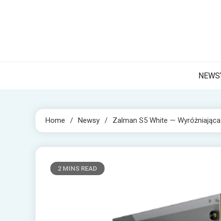
Skip
to
content
NET 
Internetow
NEWS
Home
Newsy
Zalman S5 White — Wyróżniając
2 MINS READ