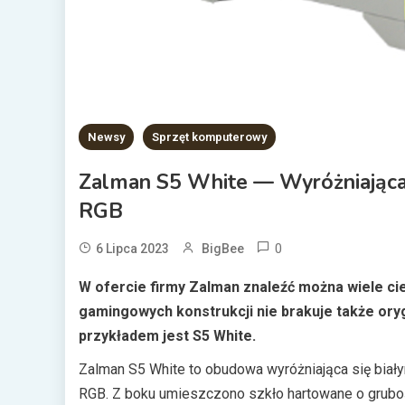
Newsy
Sprzęt komputerowy
Zalman S5 White — Wyróżniając
RGB
0
6 Lipca 2023
BigBee
W ofercie firmy Zalman znaleźć można wiele c
gamingowych konstrukcji nie brakuje także ory
przykładem jest S5 White.
Zalman S5 White to obudowa wyróżniająca się bia
RGB. Z boku umieszczono szkło hartowane o grubo