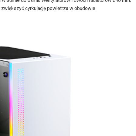
i w sumie do ośmiu wentylatorów i dwóch radiatorów 240 mm,
o zwiększyć cyrkulację powietrza w obudowie.