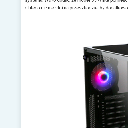
systemu. Warto dodać, że model S5 White pomieśc
dlatego nic nie stoi na przeszkodzie, by dodatkow