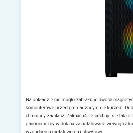
Na pokładzie nie mogło zabraknąć dwóch magnetyc
komputerowe przed gromadzącym się kurzem. Dodat
chroniący zasilacz. Zalman i4 TG cechuje się takż
panoramiczny widok na zainstalowane wewnątrz ko
wygodnemu metalowemu uchwytowi.