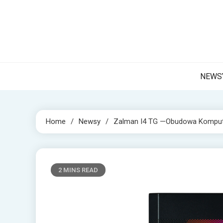
Skip
to
content
NET 
Internetow
NEWS
Home
Newsy
Zalman I4 TG —obudowa Komput
2 MINS READ