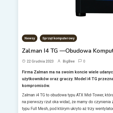
Newsy
Sprzęt komputerowy
Zalman I4 TG —obudowa Kompute
0
22 Grudnia 2023
BigBee
Firma Zalman ma na swoim koncie wiele udanyc
użytkowników oraz graczy. Model i4 TG przeznacz
kompromisów.
Zalman i4 TG to obudowa typu ATX Mid-Tower, która
na pierwszy rzut oka widać, że mamy do czynienia
typu Full Mesh, pod którym ukryto aż trzy wentylat