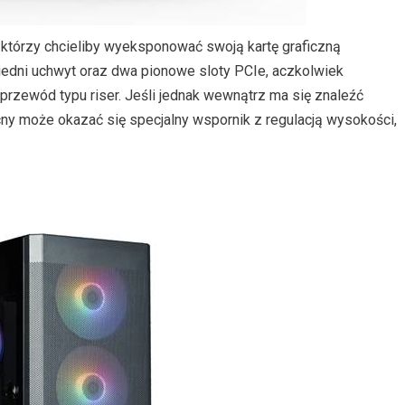
 którzy chcieliby wyeksponować swoją kartę graficzną
iedni uchwyt oraz dwa pionowe sloty PCIe, aczkolwiek
rzewód typu riser. Jeśli jednak wewnątrz ma się znaleźć
y może okazać się specjalny wspornik z regulacją wysokości,