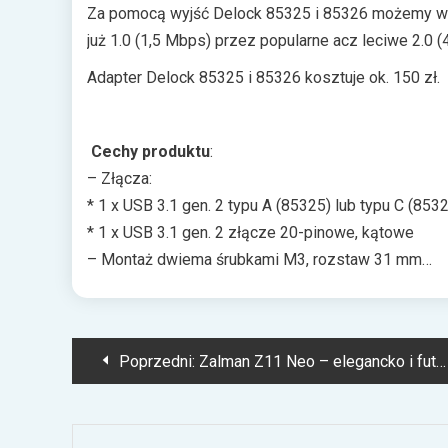
Za pomocą wyjść Delock 85325 i 85326 możemy wy
już 1.0 (1,5 Mbps) przez popularne acz leciwe 2.0 
Adapter Delock 85325 i 85326 kosztuje ok. 150 zł.
Cechy produktu
:
– Złącza:
* 1 x USB 3.1 gen. 2 typu A (85325) lub typu C (853
* 1 x USB 3.1 gen. 2 złącze 20-pinowe, kątowe
– Montaż dwiema śrubkami M3, rozstaw 31 mm
– Szybkość transmisji danych: SuperSpeed USB 10
Speed 12 Mbps, Low-Speed 1.5 Mbps
– Długość kabla: 70 cm/45 cm
Nawigacja
Poprzedni:
Zalman Z11 Neo – elegancko i futurystycznie
– Wymagania: płyta główna z obsługą USB 3.1 Gen 
wpisu