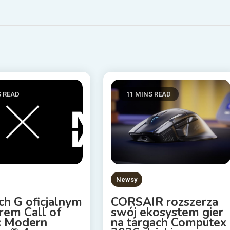
S READ
11 MINS READ
Newsy
ch G oficjalnym
CORSAIR rozszerza
rem Call of
swój ekosystem gier
: Modern
na targach Computex