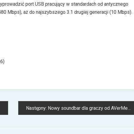
prowadzić port USB pracujący w standardach od antycznego
(480 Mbps), aż do najszybszego 3.1 drugiej generacji (10 Mbps).
26)
 Gbps, SuperSpeed USB 5 Gbps, Hi-Speed 480 Mbps, Full-
Następny:
Nowy soundbar dla graczy od AVerMedii
2 i wolnym interfejsem 20-pinowym