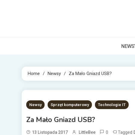
Skip
to
content
NET 
Internetow
NEWS
Home
Newsy
Za Mało Gniazd USB?
2 MINS READ
Newsy
Sprzęt komputerowy
Technologie IT
Za Mało Gniazd USB?
0
Tagged
13 Listopada 2017
LittleBee