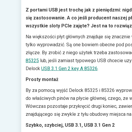
Z portami USB jest trochę jak z pieniędzmi: nig
się zastosowanie. A co jeśli producent naszej pł
wszystkie sloty PCIe zajęte? Jest na to rozwiąz
Na większości płyt głównych znajduje się znacznie 
tylko wyprowadzić. Są one bowiem obecne pod posta
złącze. By zrobić z niego użytek trzeba zastosować
85325
lub, jeśli zamiast typowego USB chcecie uzys
Delock
USB 3.1 Gen 2 key A 85326
.
Prosty montaż
By za pomocą wyjść Delock 85325 i 85326 wyprow
do właściwych pinów na płycie głównej, czego, ze wz
Wówczas pozostaje przykręcić drugi koniec, zawie
znajdującego się zwykle z tyłu obudowy miejsca na
Szybko, szybciej, USB 3.1, USB 3.1 Gen 2