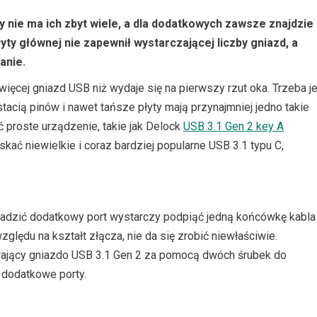
dy nie ma ich zbyt wiele, a dla dodatkowych zawsze znajdzie
yty głównej nie zapewnił wystarczającej liczby gniazd, a
anie.
więcej gniazd USB niż wydaje się na pierwszy rzut oka. Trzeba j
cią pinów i nawet tańsze płyty mają przynajmniej jedno takie
 proste urządzenie, takie jak Delock
USB 3.1 Gen 2 key A
kać niewielkie i coraz bardziej popularne USB 3.1 typu C,
adzić dodatkowy port wystarczy podpiąć jedną końcówkę kabla
ględu na kształt złącza, nie da się zrobić niewłaściwie.
rający gniazdo USB 3.1 Gen 2 za pomocą dwóch śrubek do
 dodatkowe porty.