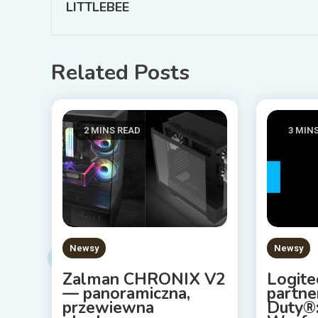
LITTLEBEE
Related Posts
2 MINS READ
3 MIN
Newsy
Newsy
Zalman CHRONIX V2
Logite
— panoramiczna,
partne
przewiewna
Duty®