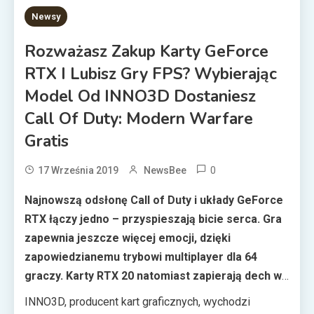
1 MIN READ
Newsy
Rozważasz Zakup Karty GeForce
RTX I Lubisz Gry FPS? Wybierając
Model Od INNO3D Dostaniesz
Call Of Duty: Modern Warfare
Gratis
0
17 Września 2019
NewsBee
Najnowszą odsłonę Call of Duty i układy GeForce
RTX łączy jedno – przyspieszają bicie serca. Gra
zapewnia jeszcze więcej emocji, dzięki
zapowiedzianemu trybowi multiplayer dla 64
graczy. Karty RTX 20 natomiast zapierają dech w
piersiach niesamowitymi efektami wizualnymi.
INNO3D, producent kart graficznych, wychodzi
Teraz, kupując mocną grafikę INNO3D można