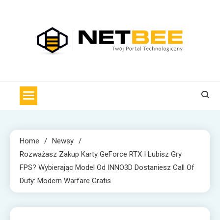
Skip
to
content
NET BEE
Internetowa Pszczoła z wiadomościami technologicznymi
Home
Newsy
Rozważasz Zakup Karty GeForce RTX I Lubisz Gry
FPS? Wybierając Model Od INNO3D Dostaniesz Call Of
Duty: Modern Warfare Gratis