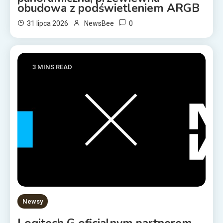
obudowa z podświetleniem ARGB
0
31 lipca 2026
NewsBee
3 MINS READ
Newsy