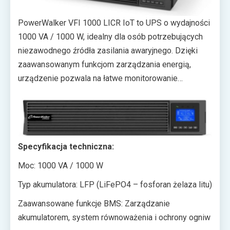
PowerWalker VFI 1000 LICR IoT to UPS o wydajności
1000 VA / 1000 W, idealny dla osób potrzebujących
niezawodnego źródła zasilania awaryjnego. Dzięki
zaawansowanym funkcjom zarządzania energią,
urządzenie pozwala na łatwe monitorowanie
parametrów SOC (State of Charge) i SOH (State of
Health) z dowolnej lokalizacji. System zdalnego
monitorowania umożliwia szybkie diagnozowanie
problemów oraz efektywne zarządzanie zasobami,
Specyfikacja techniczna:
co przekłada się na oszczędności i lepsze
wykorzystanie zasobów.
Moc: 1000 VA / 1000 W
Typ akumulatora: LFP (LiFePO4 – fosforan żelaza litu)
Zaawansowane funkcje BMS: Zarządzanie
akumulatorem, system równoważenia i ochrony ogniw