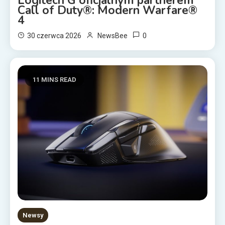
Logitech G oficjalnym partnerem
Call of Duty®: Modern Warfare®
4
0
30 czerwca 2026
NewsBee
11 MINS READ
Newsy