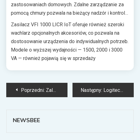
zastosowaniach domowych. Zdalne zarządzanie za
pomocą chmury pozwala na bieżący nadzór i kontrolę
parametrów zasilania bez konieczności fizycznej
Zasilacz VFI 1000 LICR IoT oferuje również szeroki
obecności przy urządzeniu. Dzięki temu użytkownicy
wachlarz opcjonalnych akcesoriów, co pozwala na
mogą szybko reagować na ewentualne problemy i
dostosowanie urządzenia do indywidualnych potrzeb.
minimalizować ryzyko przerw w zasilaniu.
Modele o wyższej wydajności — 1500, 2000 i 3000
VA — również pojawią się w sprzedaży
Nawigacja
Poprzedni:
Zalman imponuje ofertą obudów komputerowych. Od dawna nie mieliśmy takiego wyboru w średniej półce cenowej!
Następny:
Logitech wprowadza MX Creative Console – nowatorskie rozwiązanie dla twórców cyfrowych
wpisu
NEWSBEE