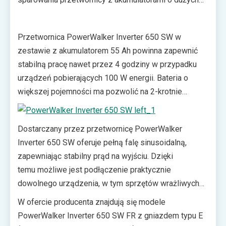
pojemnościach: 55 Ah i 100 Ah. Są one sprzedawane
oddzielnie, zatem użytkownicy mogą wybrać wariant
Przetwornica PowerWalker Inverter 650 SW w
najlepiej pasujący do ich potrzeb.
zestawie z akumulatorem 55 Ah powinna zapewnić
stabilną pracę nawet przez 4 godziny w przypadku
urządzeń pobierających 100 W energii. Bateria o
większej pojemności ma pozwolić na 2-krotnie
dłuższe działanie przy analogicznym obciążeniu. Taki
zasób energii ma być wystarczający na podtrzymanie
Dostarczany przez przetwornicę PowerWalker
zasilania w urządzeniach domowych, systemach
Inverter 650 SW oferuje pełną falę sinusoidalną,
monitoringu, centralnego ogrzewania, małych
zapewniając stabilny prąd na wyjściu. Dzięki
pompach czy silnikach (np. bram garażowych).
temu możliwe jest podłączenie praktycznie
dowolnego urządzenia, w tym sprzętów wrażliwych
na charakterystykę dostarczanego napięcia. Czas
W ofercie producenta znajdują się modele
reakcji na poziomie 14 milisekund ma zapewnić
PowerWalker Inverter 650 SW FR z gniazdem typu E
nieprzerwaną pracę podłączonych sprzętów w razie