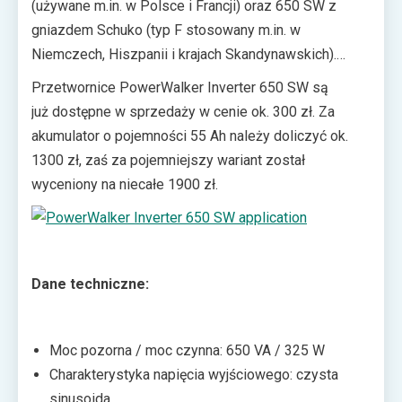
(używane m.in. w Polsce i Francji) oraz 650 SW z
zaniku zasilania.
gniazdem Schuko (typ F stosowany m.in. w
Niemczech, Hiszpanii i krajach Skandynawskich).
Każdy z nich ma wbudowaną ładowarkę, która
Przetwornice PowerWalker Inverter 650 SW są
dostarcza prąd o natężeniu 15 A, zatem uzupełnianie
już dostępne w sprzedaży w cenie ok. 300 zł. Za
energii w akumulatorach nie powinno trwać zbyt
akumulator o pojemności 55 Ah należy doliczyć ok.
długo.
1300 zł, zaś za pojemniejszy wariant został
wyceniony na niecałe 1900 zł.
Dane techniczne:
Moc pozorna / moc czynna: 650 VA / 325 W
Charakterystyka napięcia wyjściowego: czysta
sinusoida