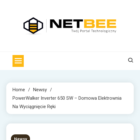
Skip
to
content
NET BEE
Internetowa Pszczoła z wiadomościami technologicznymi
Home
Newsy
PowerWalker Inverter 650 SW – Domowa Elektrownia
Na Wyciągnięcie Ręki
3 MINS READ
Newsy