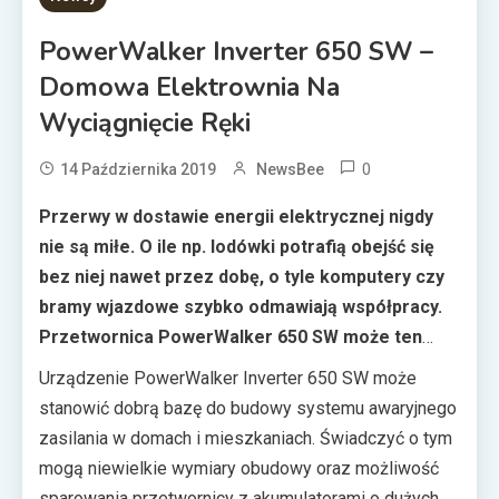
PowerWalker Inverter 650 SW –
Domowa Elektrownia Na
Wyciągnięcie Ręki
0
14 Października 2019
NewsBee
Przerwy w dostawie energii elektrycznej nigdy
nie są miłe. O ile np. lodówki potrafią obejść się
bez niej nawet przez dobę, o tyle komputery czy
bramy wjazdowe szybko odmawiają współpracy.
Przetwornica PowerWalker 650 SW może ten
problem skutecznie rozwiązać.
Urządzenie PowerWalker Inverter 650 SW może
stanowić dobrą bazę do budowy systemu awaryjnego
zasilania w domach i mieszkaniach. Świadczyć o tym
mogą niewielkie wymiary obudowy oraz możliwość
sparowania przetwornicy z akumulatorami o dużych