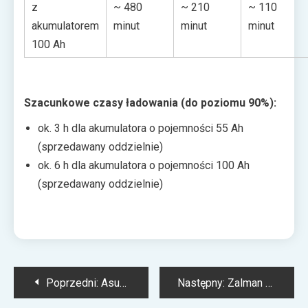
z
~ 480
~ 210
~ 110
akumulatorem
minut
minut
minut
100 Ah
Szacunkowe czasy ładowania (do poziomu 90%):
ok. 3 h dla akumulatora o pojemności 55 Ah
(sprzedawany oddzielnie)
ok. 6 h dla akumulatora o pojemności 100 Ah
(sprzedawany oddzielnie)
Nawigacja
Poprzedni:
Asustor AS-U2.5G – co dwa gigabity to nie jeden
Następny:
Zalman X3 White – solidna i elegancka obudowa PC z segmentu premium