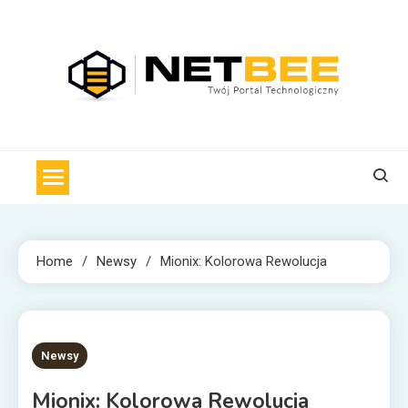
Skip
to
content
NET BEE
Internetowa Pszczoła z wiadomościami technologicznymi
Home
Newsy
Mionix: Kolorowa Rewolucja
1 MIN READ
Newsy
Mionix: Kolorowa Rewolucja