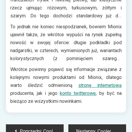
rzecz ujmując: różowym, turkusowym, żółtym i
szarym. Do tego dochodzi standardowy już dla
Castora czarny.
To jednak nie koniec niespodzianek, bowiem Mionix
ujawnił także, że wkrótce wypuści na rynek zupełną
nowość w swojej ofercie: długie podkładki pod
nadgarstki, w czterech, wymienionych już, wariantach
kolorystycznych (z pominięciem szarego).
Dodatkowo każdy z long padów ozdobiony będzie
Wkrótce powinny pojawić się informacje związane z
wzorami odpowiadającymi nazwom kolorów. Te same
kolejnymi nowymi produktami od Mionix, dlatego
ikony pojawiły się także na odświeżonych
warto śledzić odmienioną
stronę internetową
opakowaniach do produktów szwedzkiego
producenta, jak i jego
konto twitterowe
, by być na
producenta.
bieżąco ze wszystkimi nowinkami.
Nawigacja
Poprzedni:
Cooler Master prezentuje nowy zasilacz za blisko 1000 $
Następny:
Cooler Master: MasterLiquid kompatybilne z platformą AM4 i Kaby Lake