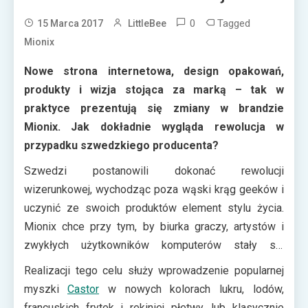
0
Tagged
15 Marca 2017
LittleBee
Mionix
Nowe strona internetowa, design opakowań,
produkty i wizja stojąca za marką – tak w
praktyce prezentują się zmiany w brandzie
Mionix. Jak dokładnie wygląda rewolucja w
przypadku szwedzkiego producenta?
Szwedzi postanowili dokonać rewolucji
wizerunkowej, wychodząc poza wąski krąg geeków i
uczynić ze swoich produktów element stylu życia.
Mionix chce przy tym, by biurka graczy, artystów i
zwykłych użytkowników komputerów stały się
znacznie weselszym miejscem.
Realizacji tego celu służy wprowadzenie popularnej
myszki
Castor
w nowych kolorach lukru, lodów,
francuskich frytek i rekiniej płetwy, lub klasycznie