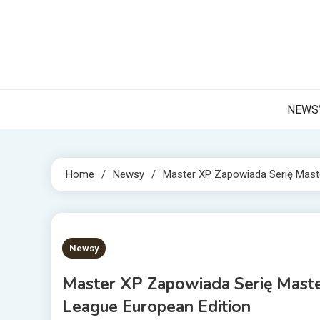
Skip
to
content
NET 
Internetow
NEWS
Home
Newsy
Master XP Zapowiada Serię Maste
4 MINS READ
Newsy
Master XP Zapowiada Serię Master
League European Edition