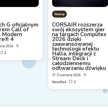
Newsy
ch G oficjalnym
CORSAIR rozszerza
rem Call of
swój ekosystem gier
: Modern
na targach Computex
re® 4
2026 dzięki
zaawansowanej
wca 2026
technologii efektu
Halla, integracji z
0
Stream Deck i
całodziennemu
odtwarzaniu dźwięku
3 czerwca 2026
0
NewsBee