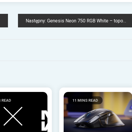
Następny:
Genesis Neon 750 RGB White – topowy headset dla fanów bieli
S READ
11 MINS READ