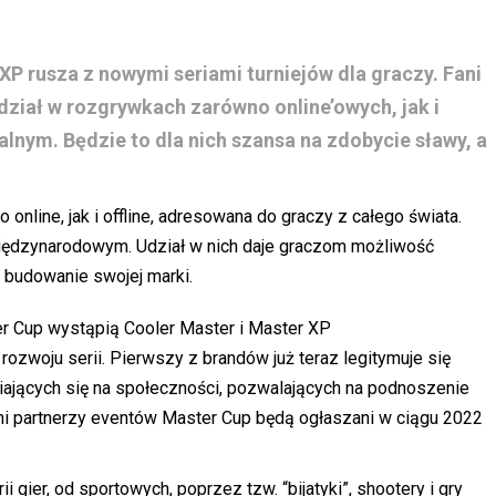
P rusza z nowymi seriami turniejów dla graczy. Fani
dział w rozgrywkach zarówno online’owych, jak i
alnym. Będzie to dla nich szansa na zdobycie sławy, a
online, jak i offline, adresowana do graczy z całego świata.
międzynarodowym. Udział w nich daje graczom możliwość
i budowanie swojej marki.
ter Cup wystąpią Cooler Master i Master XP
 rozwoju serii. Pierwszy z brandów już teraz legitymuje się
piających się na społeczności, pozwalających na podnoszenie
ni partnerzy eventów Master Cup będą ogłaszani w ciągu 2022
 gier, od sportowych, poprzez tzw. “bijatyki”, shootery i gry