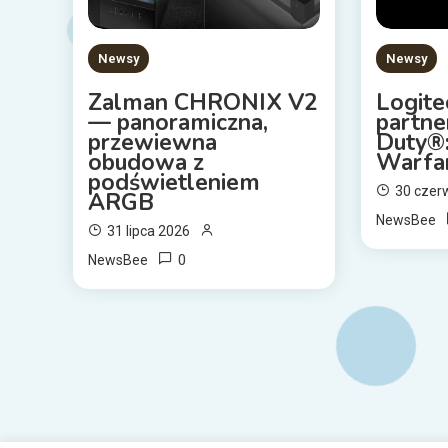
Newsy
Newsy
Zalman CHRONIX V2
Logite
— panoramiczna,
partne
przewiewna
Duty®
obudowa z
Warfa
podświetleniem
30 czer
ARGB
NewsBee
31 lipca 2026
0
NewsBee