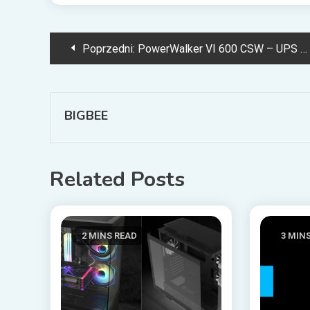
Nawigacja
Poprzedni:
PowerWalker VI 600 CSW – UPS z czystą sinusoidą do domu i małego biura
wpisu
BIGBEE
Related Posts
2 MINS READ
3 MIN