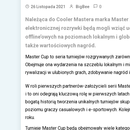
0
26 Listopada 2021
BigBee
Należąca do Cooler Mastera marka Master X
elektronicznej rozrywki będą mogli wziąć u
offline’owych na poziomach lokalnym i glob
także wartościowych nagród.
Master Cup to seria turniejów rozgrywanych zarówno 
Obejmuje ona wydarzenia na szczeblu lokalnym i 
rywalizacji w ulubionych grach, zdobywanie nagród 
W roli pierwszych partnerów-założycieli serii Mas
i to oni odegrają kluczową rolę w pierwszych latach
bogatą historią tworzenia unikalnych turniejów sku
poziomu graczy casualowych i e-sportowych. Kolej
roku.
Turnieje Master Cup będą obejmowały wiele kategorii