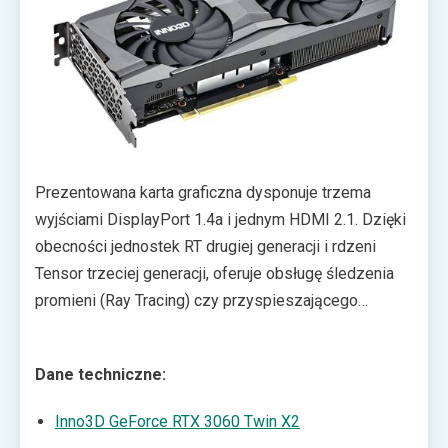
powinien wystarczyć zasilacz o mocy 550 W i jeden
kabel PCI-E 8-pin.
Prezentowana karta graficzna dysponuje trzema
wyjściami DisplayPort 1.4a i jednym HDMI 2.1. Dzięki
obecności jednostek RT drugiej generacji i rdzeni
Tensor trzeciej generacji, oferuje obsługę śledzenia
promieni (Ray Tracing) czy przyspieszającego
działanie gier samplingu DLSS 2.0. Zainteresowani
zakupem mogą znaleźć karty Inno3D GeForce RTX
Dane techniczne:
3060 Twin X2 w sklepach. Jednocześnie producent
cały czas pracuje nad zapewnieniem ich jak najlepszej
Inno3D GeForce RTX 3060 Twin X2
dostępności.