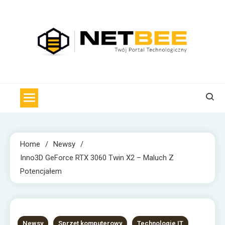
Skip
to
content
NET BEE
Internetowa Pszczoła z wiadomościami technologicznymi
Home
Newsy
Inno3D GeForce RTX 3060 Twin X2 – Maluch Z
Potencjałem
1 MIN READ
Newsy
Sprzęt komputerowy
Technologie IT