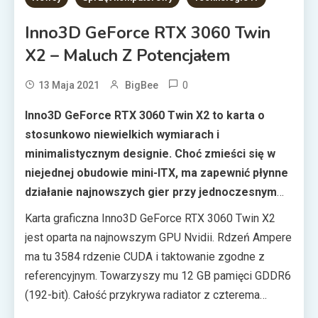
Inno3D GeForce RTX 3060 Twin
X2 – Maluch Z Potencjałem
0
13 Maja 2021
BigBee
Inno3D GeForce RTX 3060 Twin X2 to karta o
stosunkowo niewielkich wymiarach i
minimalistycznym designie. Choć zmieści się w
niejednej obudowie mini-ITX, ma zapewnić płynne
działanie najnowszych gier przy jednoczesnym
zachowaniu wysokiej kultury pracy.
Karta graficzna Inno3D GeForce RTX 3060 Twin X2
jest oparta na najnowszym GPU Nvidii. Rdzeń Ampere
ma tu 3584 rdzenie CUDA i taktowanie zgodne z
referencyjnym. Towarzyszy mu 12 GB pamięci GDDR6
(192-bit). Całość przykrywa radiator z czterema
miedzianymi ciepłowodami, przez który powietrze