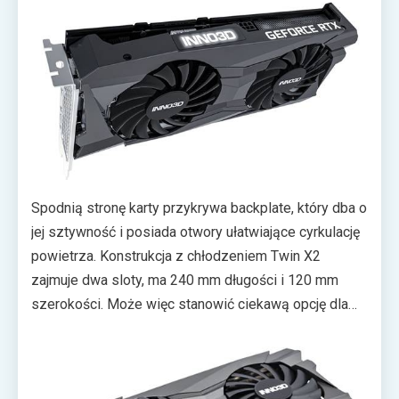
tłoczą dwa śmigła o średnicy 9 cm. Producent chwali
się ich wysokiej jakości łożyskami i łopatkami Scythe,
które mają przekładać się na niskie temperatury i
cichą pracę.
Spodnią stronę karty przykrywa backplate, który dba o
jej sztywność i posiada otwory ułatwiające cyrkulację
powietrza. Konstrukcja z chłodzeniem Twin X2
zajmuje dwa sloty, ma 240 mm długości i 120 mm
szerokości. Może więc stanowić ciekawą opcję dla
osób składających niewielkie PC do gier. Inno3D
GeForce RTX 3060 Twin X2 ma zadowalać się
ograniczoną ilością energii. Do stabilnego działania