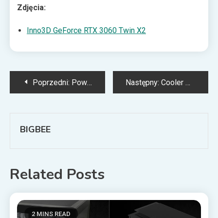
Zdjęcia:
Inno3D GeForce RTX 3060 Twin X2
Nawigacja
Poprzedni:
PowerWalker VI 1000 LCD FR – bezgłośny bohater
Następny:
Cooler Master SK620 – kompaktowy “mechanik” do zabawy i pracy
wpisu
BIGBEE
Related Posts
2 MINS READ