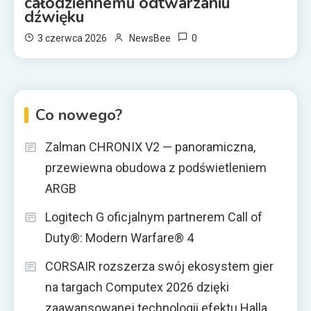
całodziennemu odtwarzaniu
dźwięku
0
3 czerwca 2026
NewsBee
Co nowego?
Zalman CHRONIX V2 — panoramiczna,
przewiewna obudowa z podświetleniem
ARGB
Logitech G oficjalnym partnerem Call of
Duty®: Modern Warfare® 4
CORSAIR rozszerza swój ekosystem gier
na targach Computex 2026 dzięki
zaawansowanej technologii efektu Halla,