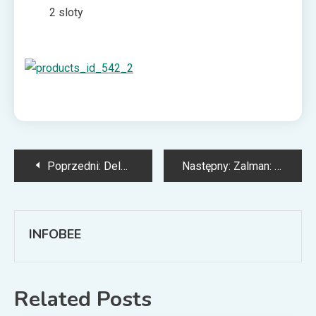
2 sloty
Nawigacja
Poprzedni:
Delock wprowadza spiralny kabel HDMI 4K
Następny:
Zalman: model S5 White dostępny w sprzedaży
wpisu
INFOBEE
Related Posts