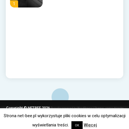
1
Copyright © NETBEE 2026
Proudly powered by WordPress
|
Theme: ogma-blog by
Mystery Themes
.
Strona net-bee.pl wykorzystuje pliki cookies w celu optymalizacji
Polityka Cookies
wyświetlania treści.
Więcej
OK