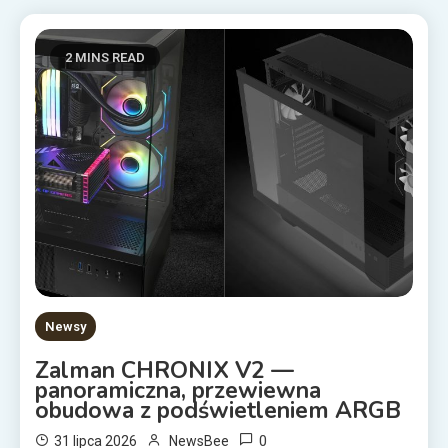
2 MINS READ
Newsy
Zalman CHRONIX V2 —
panoramiczna, przewiewna
obudowa z podświetleniem ARGB
0
31 lipca 2026
NewsBee