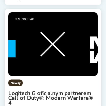
3 MINS READ
Newsy
Logitech G oficjalnym partnerem
Call of Duty®: Modern Warfare®
4