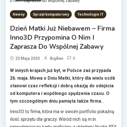
Newsy
Sprzęt komputerowy
Technologie IT
Dzień Matki Już Niebawem – Firma
Inno3D Przypomina O Nim I
Zaprasza Do Wspólnej Zabawy
0
25 Maja 2020
BigBee
W innych krajach już był, w Polsce zaś przypada
26. maja. Mowa o Dniu Matki, który dla wielu osób
stanowi czas refleksji i dobrą okazję do odejścia
od komputera i wspólnego spędzenia czasu. O
tym szczególnym dniu pamięta także firma
Inno3D, która zachęca do wspólnej zabawy.
Inno3D to firma, która ma w swoim portfolio pokaźną
ilość sprzętu dla graczy. Wśród nich są m.in.
najwydajniejsze karty graficzne z układami Nvidia RTX