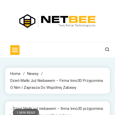
Skip
to
content
NET BEE
Internetowa Pszczoła z wiadomościami technologicznymi
Home
Newsy
Dzień Matki Już Niebawem – Firma Inno3D Przypomina
O Nim I Zaprasza Do Wspólnej Zabawy
1 MIN READ