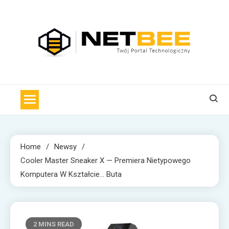
Skip
to
content
NET BEE
Internetowa Pszczoła z wiadomościami technologicznymi
Home
Newsy
Cooler Master Sneaker X — Premiera Nietypowego
Komputera W Kształcie… Buta
2 MINS READ