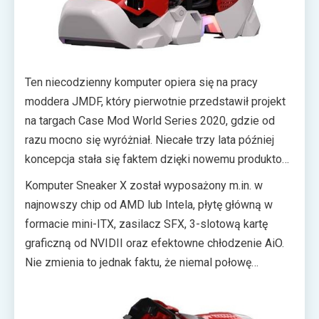
Ten niecodzienny komputer opiera się na pracy
moddera JMDF, który pierwotnie przedstawił projekt
na targach Case Mod World Series 2020, gdzie od
razu mocno się wyróżniał. Niecałe trzy lata później
koncepcja stała się faktem dzięki nowemu produktowi
od Cooler Master, który niebawem trafi do sklepów z
Komputer Sneaker X został wyposażony m.in. w
elektroniką.
najnowszy chip od AMD lub Intela, płytę główną w
formacie mini-ITX, zasilacz SFX, 3-slotową kartę
graficzną od NVIDII oraz efektowne chłodzenie AiO.
Nie zmienia to jednak faktu, że niemal połowę
wartości stanowi tu nietypowy projekt obudowy, który
powinien się świetnie prezentować niezależnie od