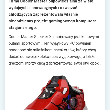
Firma Cooler Master odpowiedzialna za wiele
wydajnych i innowacyjnych rozwiązań
chłodzących zaprezentowała właśnie
niecodzienny projekt gamingowego komputera
stacjonarnego.
Cooler Master Sneaker X inspirowany jest kultowymi
butami sportowymi. Ten wyjątkowy PC powinien
spodobać się miłośnikom sneakersów, którzy chcą
dodać do swojej kolekcji coś wyjątkowego, a także
graczom, którzy chcą zaprezentować swój styl obok
swojej pasji do gier. Sneaker X chyba bezsprzecznie
obrazuje zaangażowanie firmy Cooler Master w
przesuwanie granic innowacji.