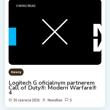
3 MINS READ
Newsy
Logitech G oficjalnym partnerem
Call of Duty®: Modern Warfare®
4
0
30 czerwca 2026
NewsBee