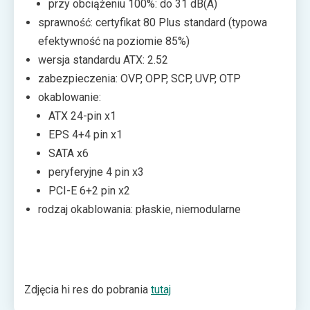
przy obciążeniu 100%: do 31 dB(A)
sprawność: certyfikat 80 Plus standard (typowa
efektywność na poziomie 85%)
wersja standardu ATX: 2.52
zabezpieczenia: OVP, OPP, SCP, UVP, OTP
okablowanie:
ATX 24-pin x1
EPS 4+4 pin x1
SATA x6
peryferyjne 4 pin x3
PCI-E 6+2 pin x2
rodzaj okablowania: płaskie, niemodularne
Zdjęcia hi res do pobrania
tutaj