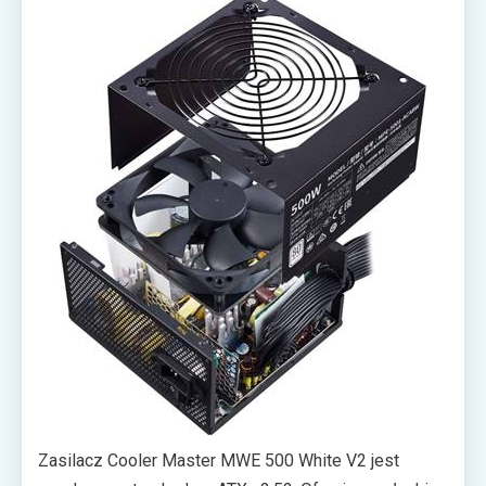
producenta hałas nigdy nie przekracza poziomu 31
dB(A), a więc szumów tła w domu.
Zasilacz Cooler Master MWE 500 White V2 jest