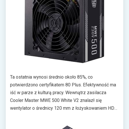
Ta ostatnia wynosi średnio około 85%, co
potwierdzono certyfikatem 80 Plus. Efektywność ma
iść w parze z kulturą pracy. Wewnątrz zasilacza
Cooler Master MWE 500 White V2 znalazł się
wentylator o średnicy 120 mm z łożyskowaniem HDB.
Jego prędkość obrotowa jest zależna od obciążenia i
panujących wewnątrz PSU temperatur. Według