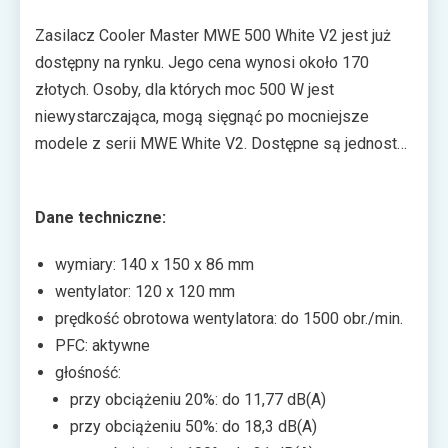
Zasilacz Cooler Master MWE 500 White V2 jest już
dostępny na rynku. Jego cena wynosi około 170
złotych. Osoby, dla których moc 500 W jest
niewystarczająca, mogą sięgnąć po mocniejsze
modele z serii MWE White V2. Dostępne są jednostki
o mocy do 750 W, a ich ceny nie odbiegają znacznie
od poziomu prezentowanej “pięćsetki”.
Dane techniczne:
wymiary: 140 x 150 x 86 mm
wentylator: 120 x 120 mm
prędkość obrotowa wentylatora: do 1500 obr./min.
PFC: aktywne
głośność:
przy obciążeniu 20%: do 11,77 dB(A)
przy obciążeniu 50%: do 18,3 dB(A)