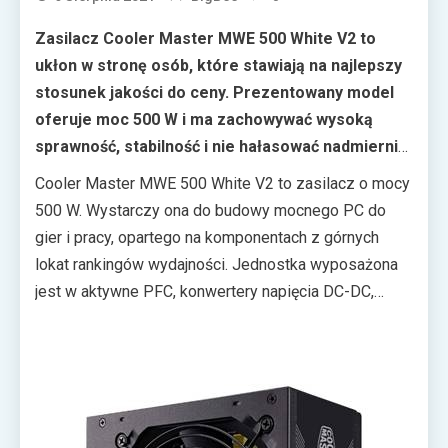
Zasilacz Cooler Master MWE 500 White V2 to
ukłon w stronę osób, które stawiają na najlepszy
stosunek jakości do ceny. Prezentowany model
oferuje moc 500 W i ma zachowywać wysoką
sprawność, stabilność i nie hałasować nadmiernie.
A to wszystko bez drenowania portfela.
Cooler Master MWE 500 White V2 to zasilacz o mocy
500 W. Wystarczy ona do budowy mocnego PC do
gier i pracy, opartego na komponentach z górnych
lokat rankingów wydajności. Jednostka wyposażona
jest w aktywne PFC, konwertery napięcia DC-DC,
układ rezonansowy LLC i posiada pojedynczą szynę
+12V. Producent obiecuje stabilne napięcia dla
wszystkich komponentów i wysoką sprawność.