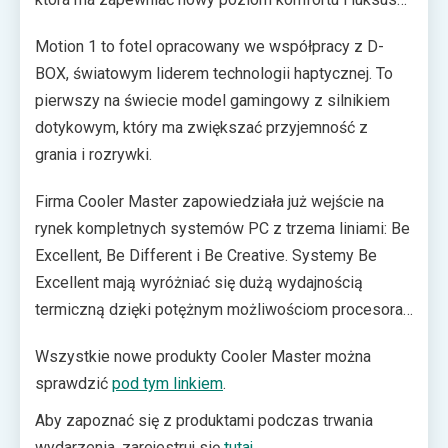
Synk X to z kolei wieloplatformowe krzesło
Motion 1 to fotel opracowany we współpracy z D-
haptyczne, które dzięki wrażeniom dotykowym ma
BOX, światowym liderem technologii haptycznej. To
pozwolić na łatwe zanurzenie się w wirtualnej
pierwszy na świecie model gamingowy z silnikiem
rzeczywistości.
dotykowym, który ma zwiększać przyjemność z
grania i rozrywki.
Firma Cooler Master zapowiedziała już wejście na
rynek kompletnych systemów PC z trzema liniami: Be
Excellent, Be Different i Be Creative. Systemy Be
Excellent mają wyróżniać się dużą wydajnością
termiczną dzięki potężnym możliwościom procesora i
karty graficznej. Produkty Be Different obejmą
Wszystkie nowe produkty Cooler Master można
modele Shark X, Sneaker X i Mini X, które koncentrują
sprawdzić
pod tym linkiem
.
się na kreatywnym i indywidualnym podejściu do
produktu. Linia Be Creative rozpocznie się wraz z
Aby zapoznać się z produktami podczas trwania
wydaniem limitowanej edycji komputera Cosmos
wydarzenia, zarejestruj się
tutaj
.