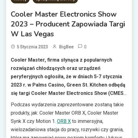
Cooler Master Electronics Show
2023 – Producent Zapowiada Targi
W Las Vegas
0
5 Stycznia 2023
BigBee
Cooler Master, firma słynąca z popularnych
rozwiązań chłodzących oraz urządzeń
peryferyjnych ogłosiła, że w dniach 5-7 stycznia
2023 r. w Palms Casino, Green St. Kitchen odbędą
się targi Cooler Master Electronics Show (CMES)
2023. Producent obchodzi właśnie 30-lecie
Podczas wydarzenia zaprezentowane zostaną takie
istnienia, dlatego można spodziewać się
produkty, jak: Cooler Master ORB X, Cooler Master
prezentacji nowych produktów oraz całych
Synk X czy Motion 1.
ORB X
to immersyjna,
ekosystemów.
wielozadaniowa stacja do pracy, rozrywki czy grania,
która ma zapewniać nowy poziom komfortu i luksusu.