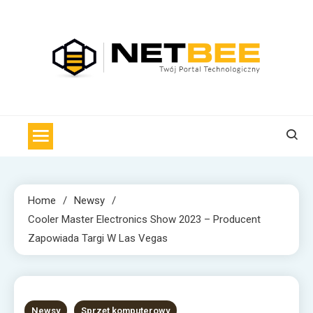
Skip
to
content
NET BEE
Internetowa Pszczoła z wiadomościami technologicznymi
Home
Newsy
Cooler Master Electronics Show 2023 – Producent
Zapowiada Targi W Las Vegas
1 MIN READ
Newsy
Sprzęt komputerowy