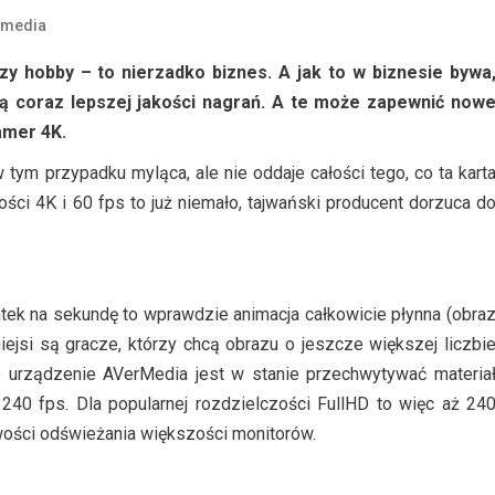
rmedia
czy hobby – to nierzadko biznes. A jak to w biznesie bywa
ją coraz lepszej jakości nagrań. A te może zapewnić now
amer
4K.
tym przypadku myląca, ale nie oddaje całości tego, co ta kart
ości 4K i 60 fps to już niemało, tajwański producent dorzuca d
ek na sekundę to wprawdzie animacja całkowicie płynna (obra
niejsi są gracze, którzy chcą obrazu o jeszcze większej liczbi
 urządzenie AVerMedia jest w stanie przechwytywać materia
40 fps. Dla popularnej rozdzielczości FullHD to więc aż 24
iwości odświeżania większości monitorów.