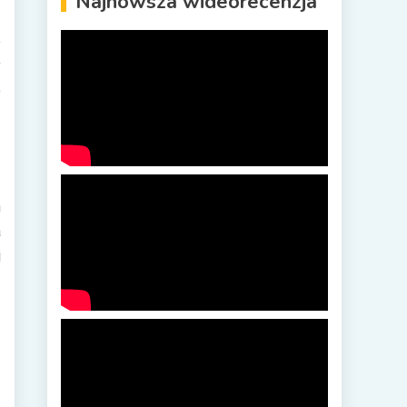
Najnowsza wideorecenzja
ą
e
y
o
.
h
a
j