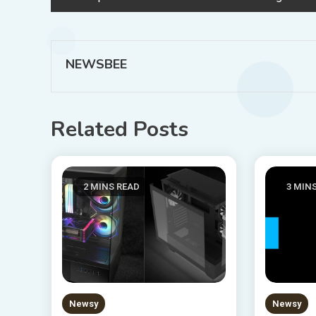
wpisu
NEWSBEE
Related Posts
2 MINS READ
3 MIN
Newsy
Newsy