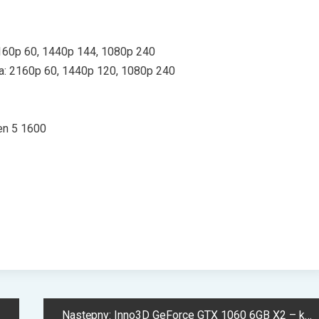
2160p 60, 1440p 144, 1080p 240
a: 2160p 60, 1440p 120, 1080p 240
en 5 1600
Następny:
Inno3D GeForce GTX 1060 6GB X2 – karta graficzna dla graczy