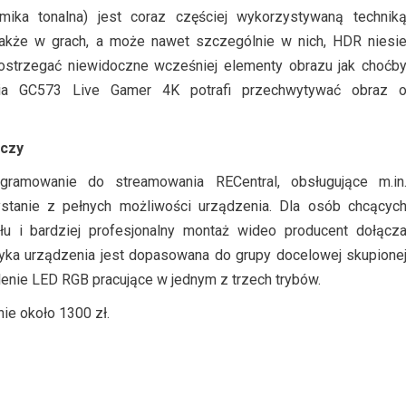
ka tonalna) jest coraz częściej wykorzystywaną technik
 Także w grach, a może nawet szczególnie w nich, HDR niesi
dostrzegać niewidoczne wcześniej elementy obrazu jak choćb
dia GC573 Live Gamer 4K potrafi przechwytywać obraz 
aczy
amowanie do streamowania RECentral, obsługujące m.in
tanie z pełnych możliwości urządzenia. Dla osób chcącyc
łu i bardziej profesjonalny montaż wideo producent dołącz
tyka urządzenia jest dopasowana do grupy docelowej skupione
enie LED RGB pracujące w jednym z trzech trybów.
ie około 1300 zł.