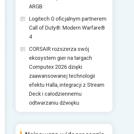
ARGB
Logitech G oficjalnym partnerem
,
Call of Duty®: Modern Warfare®
e
4
a
CORSAIR rozszerza swój
o
ekosystem gier na targach
Computex 2026 dzięki
zaawansowanej technologii
efektu Halla, integracji z Stream
z
e
Deck i całodziennemu
ł
odtwarzaniu dźwięku
0