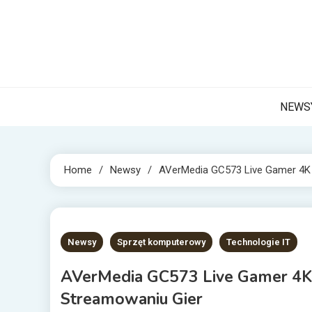
Skip
to
content
NET 
Internetow
NEWS
Home
Newsy
AVerMedia GC573 Live Gamer 4K
2 MINS READ
Newsy
Sprzęt komputerowy
Technologie IT
AVerMedia GC573 Live Gamer 4K
Streamowaniu Gier