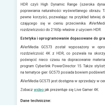
HDR czyli High Dynamic Range (szeroka dynami
poprawiania naturalności wyświetlanego obrazu.
pewne korzyści, pozwalając na przykład łatwiej 
czającego się w cieniu przeciwnika. AVerMe
rozdzielczości do 2160p właśnie z użyciem HDR.
Estetyka i oprogramowanie dopasowane do gr
AVerMedia GC573 został wyposażony w oprogr
rozdzielczość 4K z HDR, co pozwala na skorzys
poświęcić nieco czasu na dopracowanie materia
program Cyberlink PowerDirector 15. Także stylis
na tematyce gier. GC573 posiada bowiem podświetl
AVerMedia GC573 jest dostępna w sprzedaży w cen
Zobacz
wideo
jak prezentuje się Live Gamer 4K.
Dane techniczne: