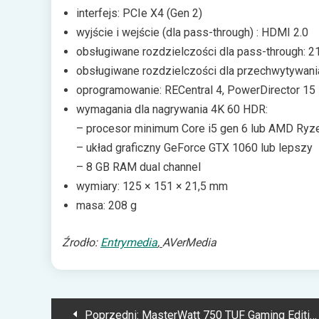
interfejs: PCIe X4 (Gen 2)
wyjście i wejście (dla pass-through) : HDMI 2.0
obsługiwane rozdzielczości dla pass-through: 
obsługiwane rozdzielczości dla przechwytywani
oprogramowanie: RECentral 4, PowerDirector 15
wymagania dla nagrywania 4K 60 HDR:
– procesor minimum Core i5 gen 6 lub AMD Ryz
– układ graficzny GeForce GTX 1060 lub lepszy
– 8 GB RAM dual channel
wymiary: 125 × 151 × 21,5 mm
masa: 208 g
Źrodło
:
Entrymedia
,
AVerMedia
Nawigacja
Poprzedni:
MasterWatt 750 TUF Gaming Edition – mocny zasilacz dla miłośników ciszy