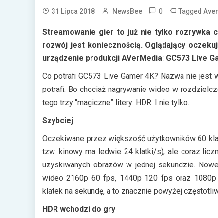
0
Tagged
31 Lipca 2018
NewsBee
Ave
Streamowanie
gier to już nie tylko rozrywka 
rozwój jest koniecznością. Oglądający oczeku
urządzenie produkcji
AVerMedia
: GC573 Live
G
Co potrafi GC573 Live Gamer 4K? Nazwa nie jest w 
potrafi. Bo chociaż nagrywanie wideo w rozdzielcz
tego trzy “magiczne” litery: HDR. I nie tylko.
Szybciej
Oczekiwane przez większość użytkowników 60 klat
tzw. kinowy ma ledwie 24 klatki/s), ale coraz licz
uzyskiwanych obrazów w jednej sekundzie. Nowe
wideo 2160p 60 fps, 1440p 120 fps oraz 1080p 2
klatek na sekundę, a to znacznie powyżej częstotl
HDR wchodzi do gry