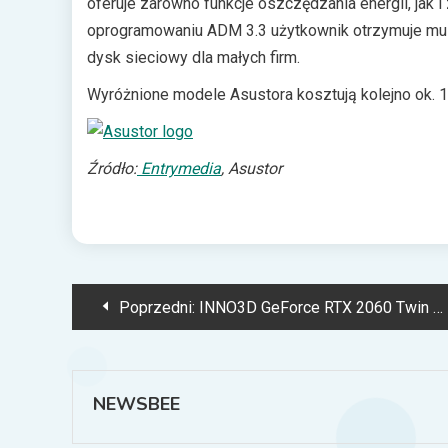
oferuje zarówno funkcje oszczędzania energii, jak 
oprogramowaniu ADM 3.3 użytkownik otrzymuje mult
dysk sieciowy dla małych firm.
Wyróżnione modele Asustora kosztują kolejno ok. 12
Źródło:
Entrymedia
, Asustor
Nawigacja
Poprzedni:
INNO3D GeForce RTX 2060 Twin X2 wkracza na scenę
wpisu
NEWSBEE