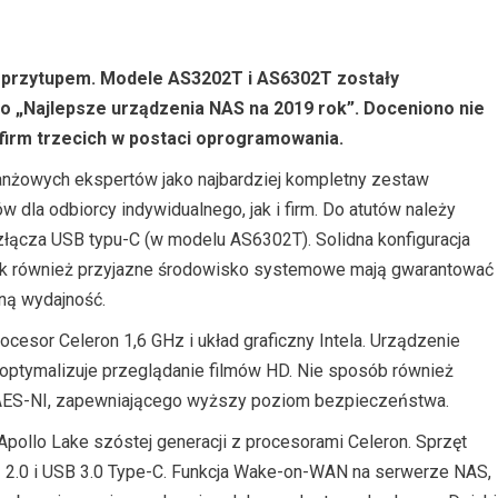
 przytupem. Modele AS3202T i AS6302T zostały
o „Najlepsze urządzenia NAS na 2019 rok”. Doceniono nie
e firm trzecich w postaci oprogramowania.
anżowych ekspertów jako najbardziej kompletny zestaw
 dla odbiorcy indywidualnego, jak i firm. Do atutów należy
złącza USB typu-C (w modelu AS6302T). Solidna konfiguracja
h, jak również przyjazne środowisko systemowe mają gwarantować
lną wydajność.
esor Celeron 1,6 GHz i układ graficzny Intela. Urządzenie
a optymalizuje przeglądanie filmów HD. Nie sposób również
AES-NI, zapewniającego wyższy poziom bezpieczeństwa.
Apollo Lake szóstej generacji z procesorami Celeron. Sprzęt
2.0 i USB 3.0 Type-C. Funkcja Wake-on-WAN na serwerze NAS,