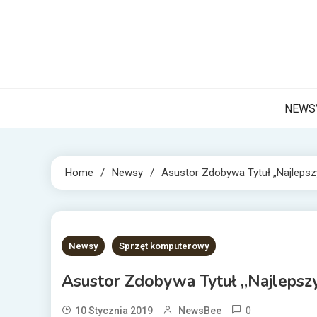
Skip
to
content
NET 
Internetow
NEWS
Home
Newsy
Asustor Zdobywa Tytuł „Najleps
1 MIN READ
Newsy
Sprzęt komputerowy
Asustor Zdobywa Tytuł „Najleps
0
10 Stycznia 2019
NewsBee