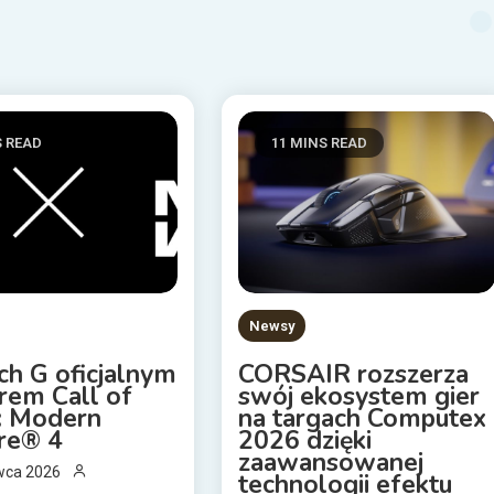
S READ
11 MINS READ
Newsy
ch G oficjalnym
CORSAIR rozszerza
rem Call of
swój ekosystem gier
: Modern
na targach Computex
re® 4
2026 dzięki
zaawansowanej
wca 2026
technologii efektu