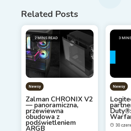
Related Posts
2 MINS READ
3 MIN
Newsy
Newsy
Zalman CHRONIX V2
Logite
— panoramiczna,
partne
przewiewna
Duty®
obudowa z
Warfa
podświetleniem
30 czer
ARGB