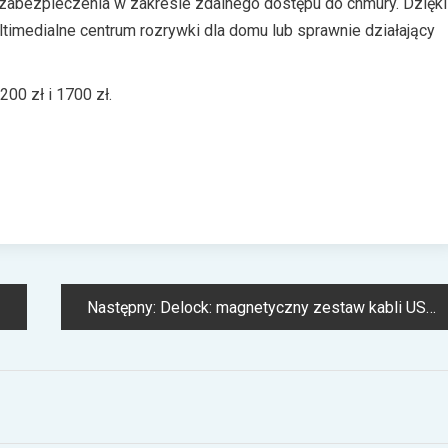
i zabezpieczenia w zakresie zdalnego dostępu do chmury. Dzięki
imedialne centrum rozrywki dla domu lub sprawnie działający
00 zł i 1700 zł.
Następny:
Delock: magnetyczny zestaw kabli USB