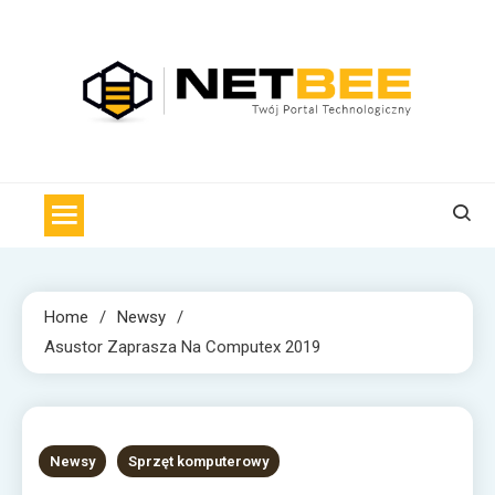
Skip
to
content
NET BEE
Internetowa Pszczoła z wiadomościami technologicznymi
Home
Newsy
Asustor Zaprasza Na Computex 2019
1 MIN READ
Newsy
Sprzęt komputerowy