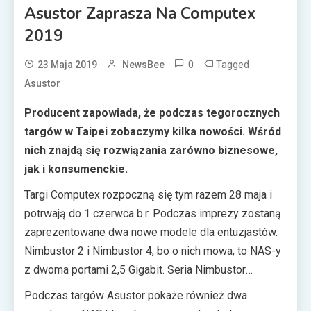
Asustor Zaprasza Na Computex
2019
0
Tagged
23 Maja 2019
NewsBee
Asustor
Producent zapowiada, że podczas tegorocznych
targów w Taipei zobaczymy kilka nowości. Wśród
nich znajdą się rozwiązania zarówno biznesowe,
jak i konsumenckie.
Targi Computex rozpoczną się tym razem 28 maja i
potrwają do 1 czerwca b.r. Podczas imprezy zostaną
zaprezentowane dwa nowe modele dla entuzjastów.
Nimbustor 2 i Nimbustor 4, bo o nich mowa, to NAS-y
z dwoma portami 2,5 Gigabit. Seria Nimbustor
wykorzystuje dwurdzeniowe lub czterordzeniowe
Podczas targów Asustor pokaże również dwa
procesory Intel Celeron Gemini Lake oraz pamięć