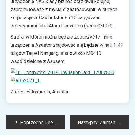
urządzenia NAS klasy biznes oraz dwa kolejne,
DDR4. Stylistyka nowej linii NAS-ów nie bez
zaprojektowane z myślą o zastosowaniu w dużych
przyczyny przypomina tę, którą znamy z urządzeń dla
korporacjach. Cabinetstor 8 i 10 napędzane
graczy. Asustor słusznie przyznaje, że komputerowi
procesorami Intel Atom Denverton (seria C3000)
entuzjaści są często także częścią społeczności
wyposażono w 4 GB pamięci DDR4 SO-DIMM, dwa
Strefa, w której można będzie zobaczyć te i inne
graczy.
porty 2,5 Gigabit Ethernet i dwa porty 10 Gigabit
urządzenia Asustor znajdować się będzie w hali 1, 4F
Ethernet. Dla bardziej wymagających Asustor
targów Taipei Nangang, stanowisko M0410
przygotował modele Lockerstor 8 i 10. Te, napędzane
współdzielone z Asusem.
procesorami, które doskonale znamy z komputerów
osobistych, oferują olbrzymią jak na urządzenia typu
NAS wydajność. Dysponują 8 GB pamięci DDR4
SODIMM, a ich wyposażenie w interfejsy obejmuje
Źródło: Entrymedia, Asustor
trzy porty 2,5 Gigabit Ethernet i pojedynczy 10-Gigabit
Ethernet. Wszystkie cztery modele obsługują po dwa
dyski SSD M.2 SATA lub NVMe.
Nawigacja
Poprzedni:
Deepcool: MATREXX 70 3F dla miłośników podświetlenia RGB LE
Następny:
Zalman prezentuje nowe pasty termoprzewodzące