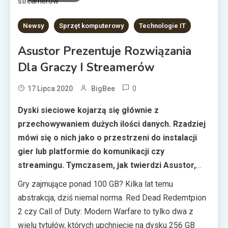
Newsy
Sprzęt komputerowy
Technologie IT
Asustor Prezentuje Rozwiązania
Dla Graczy I Streamerów
0
17 Lipca 2020
BigBee
Dyski sieciowe kojarzą się głównie z
przechowywaniem dużych ilości danych. Rzadziej
mówi się o nich jako o przestrzeni do instalacji
gier lub platformie do komunikacji czy
streamingu. Tymczasem, jak twierdzi Asustor,
dyski NAS mogą dać graczom i streamerom
Gry zajmujące ponad 100 GB? Kilka lat temu
znacznie więcej możliwości, niż może się
abstrakcja, dziś niemal norma. Red Dead Redemtpion
wydawać.
2 czy Call of Duty: Modern Warfare to tylko dwa z
wielu tytułów, których upchnięcie na dysku 256 GB