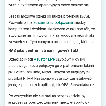
wraz z systemem operacyjnym może okazać się
wyzwaniem. Chyba, że posiadamy pod ręką dysk
Jest to możliwe dzięki obsłudze protokołu iSCSI.
sieciowy firmy Asustor. Tajwański producent chwali
Pozwala on na
zestawienie połączenia
między
się opcją instalacji opasłych gier bezpośrednio na
komputerem i dyskiem sieciowym w taki sposób, że
NAS-ach.
stworzone na nim woluminy są widoczne jako dyski
wewnętrzne. Tym samym uruchamianie gier, które na
ogół nie mogą działać na zasobach udostępnionych w
NAS jako centrum streamingowe? Tak!
sieci, ma być bezproblemowe. Podobnie jak obsługa
Dzięki aplikacji
Asustor Live
użytkownik dysku
zapisu wielu strumieni wideo jednocześnie.
sieciowego może połączyć go z platformami takimi
jak Twitch, YouTube, Mixer i innymi obsługującymi
protokół RTMP. Następnie wystarczy zainstalować
jedną z polecanych aplikacji, jak OBS, Streamlabs czy
XSplit, by móc rozpocząć transmisję na wybranych
Po wszystkim nic nie stoi na przeszkodzie, by
serwisach i jednocześnie zapisywać ją na dysku NAS.
jeszcze raz obejrzeć zapisany mecz e-sportowy.
I to wszystko bez obciążania komputera czy konsoli.