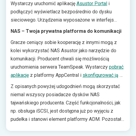
Wystarczy uruchomić aplikację
Asustor Portal
i
podłączyć wyświetlacz bezpośrednio do dysku
sieciowego. Urządzenia wyposażone w interfejs
HDMI 2.0a obsługują sprzętowo materiały w jakości
NAS – Twoja prywatna platforma do komunikacji
4K60. Natomiast dzięki aplikacji
Takeasy
, dysk
Gracze ceniący sobie kooperację z innymi mogą z
automatycznie zrobi kopię nagrań wideo z serwisów
kolei wykorzystać NAS Asustor jako narzędzie do
Youtube i Twitch, zarówno z kanałów użytkownika, jak
komunikacji. Producent chwali się możliwością
i tych publicznie dostępnych.
uruchomienia serwera TeamSpeak. Wystarczy
pobrać
aplikację
z platformy AppCentral i
skonfigurować ją
w
kilku krokach. Ostatnim krokiem będzie sparowanie
Z opisanych powyżej udogodnień mogą skorzystać
aplikacji klienckich z uruchomioną na dysku
niemal wszyscy posiadacze dysków NAS
sieciowym Asustor instancją TeamSpeak.
tajwańskiego producenta. Część funkcjonalności, jak
np. obsługa iSCSI, jest dostępna już po wyjęciu z
pudełka i stanowi element platformy ADM. Pozostałe
wymagają doinstalowania pakietów dostępnych
w
sklepie AppCentral
, co nie powinno nastręczyć