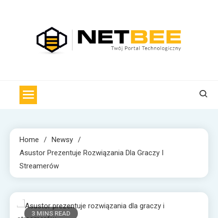
Skip
to
content
NET BEE
Internetowa Pszczoła z wiadomościami technologicznymi
Home
Newsy
Asustor Prezentuje Rozwiązania Dla Graczy I
Streamerów
3 MINS READ