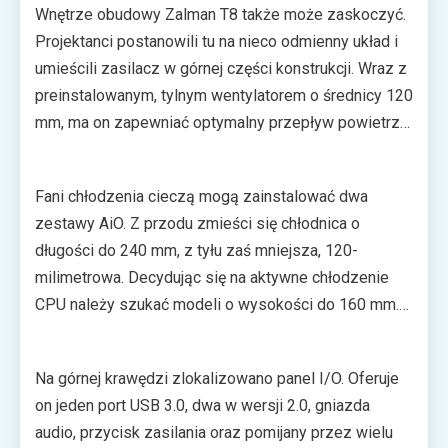
Wnętrze obudowy Zalman T8 także może zaskoczyć.
napędem optycznym. Klasykę zrównoważono tu
Projektanci postanowili tu na nieco odmienny układ i
niewielkim, nowoczesnym akcentem w postaci pasa
umieścili zasilacz w górnej części konstrukcji. Wraz z
RGB LED.
preinstalowanym, tylnym wentylatorem o średnicy 120
mm, ma on zapewniać optymalny przepływ powietrza
w środku obudowy. Wewnątrz jest jeszcze miejsce na
kolejne trzy śmigła – dwa przednie o średnicy do 140
Fani chłodzenia cieczą mogą zainstalować dwa
mm i jedno boczne mające 120 mm.
zestawy AiO. Z przodu zmieści się chłodnica o
długości do 240 mm, z tyłu zaś mniejsza, 120-
milimetrowa. Decydując się na aktywne chłodzenie
CPU należy szukać modeli o wysokości do 160 mm.
Maksymalna długość grafiki może wynieść 295 mm.
Zalman T8 pomieści dodatkowo siedem kart
Na górnej krawędzi zlokalizowano panel I/O. Oferuje
rozszerzeń, napęd optyczny i sześć dysków – cztery
on jeden port USB 3.0, dwa w wersji 2.0, gniazda
2,5” i dwa 3,5”.
audio, przycisk zasilania oraz pomijany przez wielu