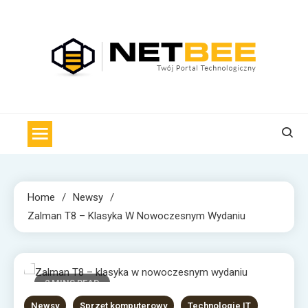
Skip
to
content
NET BEE
Internetowa Pszczoła z wiadomościami technologicznymi
Home
Newsy
Zalman T8 – Klasyka W Nowoczesnym Wydaniu
2 MINS READ
Newsy
Sprzęt komputerowy
Technologie IT