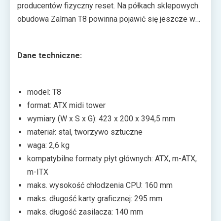
producentów fizyczny reset. Na półkach sklepowych
obudowa Zalman T8 powinna pojawić się jeszcze w
tym roku. Jej cena ma oscylować w granicach 110 zł.
Dane techniczne:
model: T8
format: ATX midi tower
wymiary (W x S x G): 423 x 200 x 394,5 mm
materiał: stal, tworzywo sztuczne
waga: 2,6 kg
kompatybilne formaty płyt głównych: ATX, m-ATX,
m-ITX
maks. wysokość chłodzenia CPU: 160 mm
maks. długość karty graficznej: 295 mm
maks. długość zasilacza: 140 mm