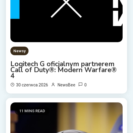
Newsy
Logitech G oficjalnym partnerem
Call of Duty®: Modern Warfare®
4
0
30 czerwca 2026
NewsBee
11 MINS READ