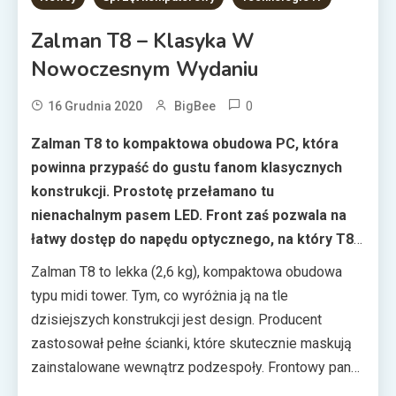
Zalman T8 – Klasyka W
Nowoczesnym Wydaniu
0
16 Grudnia 2020
BigBee
Zalman T8 to kompaktowa obudowa PC, która
powinna przypaść do gustu fanom klasycznych
konstrukcji. Prostotę przełamano tu
nienachalnym pasem LED. Front zaś pozwala na
łatwy dostęp do napędu optycznego, na który T8
ma stosowną wnękę.
Zalman T8 to lekka (2,6 kg), kompaktowa obudowa
typu midi tower. Tym, co wyróżnia ją na tle
dzisiejszych konstrukcji jest design. Producent
zastosował pełne ścianki, które skutecznie maskują
zainstalowane wewnątrz podzespoły. Frontowy panel
posiada zaślepkę, którą można zastąpić tradycyjnym