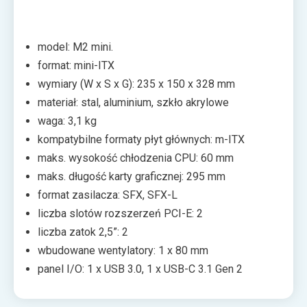
srebrny mat.
model: M2 mini.
format: mini-ITX
wymiary (W x S x G): 235 x 150 x 328 mm
materiał: stal, aluminium, szkło akrylowe
waga: 3,1 kg
kompatybilne formaty płyt głównych: m-ITX
maks. wysokość chłodzenia CPU: 60 mm
maks. długość karty graficznej: 295 mm
format zasilacza: SFX, SFX-L
liczba slotów rozszerzeń PCI-E: 2
liczba zatok 2,5”: 2
wbudowane wentylatory: 1 x 80 mm
panel I/O: 1 x USB 3.0, 1 x USB-C 3.1 Gen 2