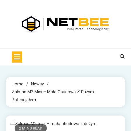
Skip
to
content
NET BEE
Internetowa Pszczoła z wiadomościami technologicznymi
Home
Newsy
Zalman M2 Mini – Mała Obudowa Z Dużym
Potencjałem
2 MINS READ