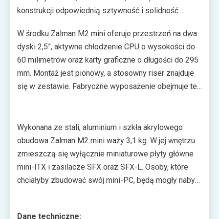
konstrukcji odpowiednią sztywność i solidność.
Uwagę zwracają boczne ścianki, które mają wycięte
W środku Zalman M2 mini oferuje przestrzeń na dwa
otwory układające się we wzór. Nadają one całości
dyski 2,5”, aktywne chłodzenie CPU o wysokości do
nieco dynamiki i zapewniają dopływ chłodnego
60 milimetrów oraz karty graficzne o długości do 295
powietrza do wnętrza.
mm. Montaż jest pionowy, a stosowny riser znajduje
się w zestawie. Fabryczne wyposażenie obejmuje też
wentylator o średnicy 80 mm, który wspomaga
cyrkulację powietrza wewnątrz obudowy. Całości
dopełnia nowoczesny panel I/O, który zawiera porty
Wykonana ze stali, aluminium i szkła akrylowego
USB 3.0 i USB 3.1 Gen 2 typu C.
obudowa Zalman M2 mini waży 3,1 kg. W jej wnętrzu
zmieszczą się wyłącznie miniaturowe płyty główne
mini-ITX i zasilacze SFX oraz SFX-L. Osoby, które
chciałyby zbudować swój mini-PC, będą mogły nabyć
prezentowaną obudowę za kwotę ok. 600 zł. Na rynek
trafią dwie wersje kolorystyczne – ciemnoszara i
Dane techniczne: