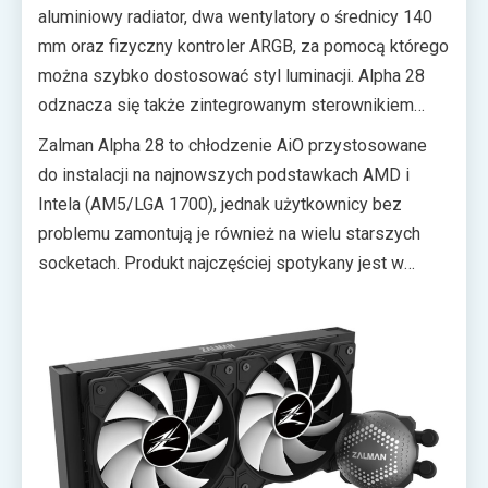
aluminiowy radiator, dwa wentylatory o średnicy 140
mm oraz fizyczny kontroler ARGB, za pomocą którego
można szybko dostosować styl luminacji. Alpha 28
odznacza się także zintegrowanym sterownikiem
PWM, gumowymi podkładkami minimalizującymi
Zalman Alpha 28 to chłodzenie AiO przystosowane
drgania rotorów, a także wytrzymałą plecioną tuleją
do instalacji na najnowszych podstawkach AMD i
odporną na wahania temperatury i wysokie ciśnienie.
Intela (AM5/LGA 1700), jednak użytkownicy bez
problemu zamontują je również na wielu starszych
socketach. Produkt najczęściej spotykany jest w
czarnej wersji kolorystycznej, aczkolwiek chłodzenie
można zakupić także w białym kolorze.