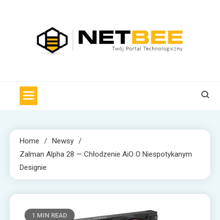
Skip
to
content
NET BEE
Internetowa Pszczoła z wiadomościami technologicznymi
Home
Newsy
Zalman Alpha 28 — Chłodzenie AiO O Niespotykanym
Designie
1 MIN READ