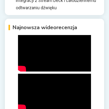
integracji z Stream Deck i całodziennemu
odtwarzaniu dźwięku
Najnowsza wideorecenzja