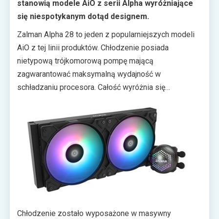
stanowią modele AiO z serii Alpha wyróżniające
się niespotykanym dotąd designem.
Zalman Alpha 28 to jeden z popularniejszych modeli
AiO z tej linii produktów. Chłodzenie posiada
nietypową trójkomorową pompę mającą
zagwarantować maksymalną wydajność w
schładzaniu procesora. Całość wyróżnia się
oryginalną pokrywą pompy z logo producenta, którą
można łatwo obracać o 360 stopni. Rozwiązanie to
pozwala użytkownikowi na instalację chłodnicy w
wybranej przez siebie pozycji bez obawy o
niepoprawny montaż.
Chłodzenie zostało wyposażone w masywny