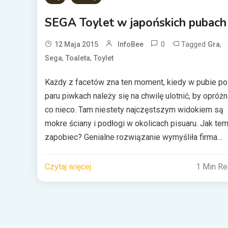
SEGA Toylet w japońskich pubach
0
Tagged
,
12 Maja 2015
InfoBee
Gra
,
,
Sega
Toaleta
Toylet
Każdy z facetów zna ten moment, kiedy w pubie po
paru piwkach należy się na chwilę ulotnić, by opróżn
co nieco. Tam niestety najczęstszym widokiem są
mokre ściany i podłogi w okolicach pisuaru. Jak te
zapobiec? Genialne rozwiązanie wymyśliła firma
SEGA. Poprzez stworzenie serii gier imprezowych
Toylet, umożliwiła ?graczom? siusianie na czujnik
Czytaj więcej
1 Min R
znajdujący się na […]