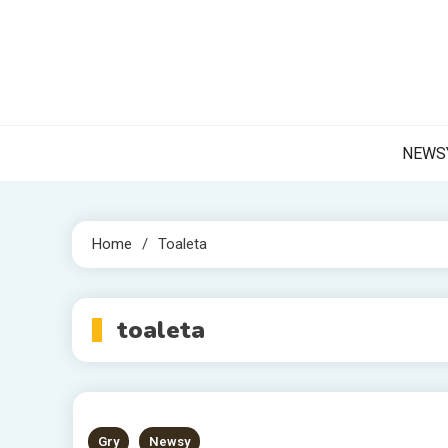
Skip
to
content
NET 
Internetow
NEWS
Home
Toaleta
toaleta
Gry
Newsy