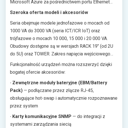
Microsoft Azure za pośrednictwem portu Ethernet
(RJ-45), który znajduje się na tylnym panelu każdego
Szeroka oferta modeli i akcesoriów
modelu z serii ICT/ICR IoT. Alternatywnie można
Seria obejmuje modele jednofazowe o mocach od
skorzystać z opcjonalnego adaptera WLAN.
1000 VA do 3000 VA (seria ICT/ICR IoT) oraz
Monitorowanie i zarządzanie odbywa się poprzez
trójfazowe o mocach 10 000, 15 000 i 20 000 VA.
stronę internetową lub aplikację mobilną WinPower
Obudowy dostępne są w wersjach RACK 19″ (od 2U
View — dostępną 24 godziny na dobę, 7 dni w
do 5U) oraz TOWER. Zakres napięcia wejściowego
tygodniu, z dowolnego miejsca na świecie.
wynosi 110–478 V (w zależności od modelu), a
Przesyłanie danych do chmury zwiększa dostępność i
Funkcjonalność urządzeń można rozszerzyć dzięki
częstotliwość wejściowa 40–70 Hz, co zapewnia
jakość monitorowania w porównaniu z rozwiązaniami
bogatej ofercie akcesoriów:
szeroką kompatybilność z różnymi sieciami
tradycyjnymi, a jednocześnie umożliwia redukcję
· Zewnętrzne moduły bateryjne (EBM/Battery
energetycznymi. Wszystkie modele wyposażone są
kosztów operacyjnych, skalowalność infrastruktury i
Pack)
— podłączane przez złącze RJ-45,
w wyświetlacz LCD, alarmy dźwiękowe oraz obsługę
analizę trendów na podstawie historycznych danych
obsługujące hot-swap i automatycznie rozpoznawane
zimnego startu.
pracy.
przez system
· Karty komunikacyjne SNMP
— do integracji z
systemami zarządzania siecią