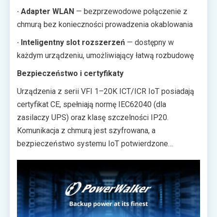
· Adapter WLAN
— bezprzewodowe połączenie z
chmurą bez konieczności prowadzenia okablowania
· Inteligentny slot rozszerzeń
— dostępny w
każdym urządzeniu, umożliwiający łatwą rozbudowę
Bezpieczeństwo i certyfikaty
Urządzenia z serii VFI 1–20K ICT/ICR IoT posiadają
certyfikat CE, spełniają normę IEC62040 (dla
zasilaczy UPS) oraz klasę szczelności IP20.
Komunikacja z chmurą jest szyfrowana, a
bezpieczeństwo systemu IoT potwierdzone
certyfikatem TÜV Rheinland oraz zgodnością ze
standardem cyberbezpieczeństwa IEC 62443.
Wbudowany system zarządzania akumulatorami OBM
(Optimal Battery Management) chroni baterie przed
nadmiernym i zbyt szybkim rozładowaniem,