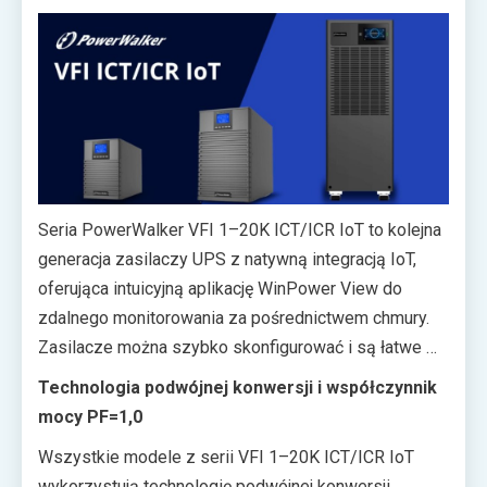
skalowalnego i zdalnie zarządzanego zasilania
dla urządzeń o znaczeniu krytycznym.
Seria PowerWalker VFI 1–20K ICT/ICR IoT to kolejna
generacja zasilaczy UPS z natywną integracją IoT,
oferująca intuicyjną aplikację WinPower View do
zdalnego monitorowania za pośrednictwem chmury.
Zasilacze można szybko skonfigurować i są łatwe w
utrzymaniu — umożliwiają przegląd statusu pracy oraz
Technologia podwójnej konwersji i współczynnik
natychmiastowe rozwiązywanie problemów
mocy PF=1,0
niezależnie od miejsca i czasu. Seria dostępna jest w
Wszystkie modele z serii VFI 1–20K ICT/ICR IoT
trzech konfiguracjach fazowych: Online 1/1
wykorzystują technologię podwójnej konwersji