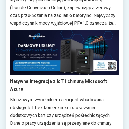
(jednofazowy), Online 3/1 (trójfazowe wejście,
(Double Conversion Online), zapewniającą zerowy
jednofazowe wyjście) oraz Online 3/3 (trójfazowy), co
czas przełączania na zasilanie bateryjne. Najwyższy
czyni ją wszechstronną odpowiedzią na potrzeby
współczynnik mocy wyjściowej PF=1,0 oznacza, że
zarówno małych serwerowni, jak i dużych centrów
każda jednostka woltomperowa (VA) przekłada się na
danych.
pełen wat (W) mocy dostarczonej do podłączonych
urządzeń — bez strat i zakłóceń. Dzięki temu
zasilacze idealnie sprawdzają się w środowiskach
krytycznych, gdzie niezakłócone zasilanie jest
priorytetem: serwerowniach, szpitalach, centrach
obliczeniowych czy zakładach przemysłowych.
Natywna integracja z IoT i chmurą Microsoft
Sprawność urządzeń w trybie sieciowym wynosi
Azure
95%, a czysta sinusoidalna fala wyjściowa gwarantuje
Kluczowym wyróżnikiem serii jest wbudowana
bezpieczeństwo nawet dla najbardziej wrażliwych
obsługa IoT bez konieczności stosowania
odbiorników.
dodatkowych kart czy urządzeń pośredniczących.
Dane o pracy urządzenia są przesyłane do chmury