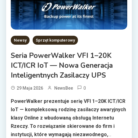
Newsy
Sprzęt komputerowy
Seria PowerWalker VFI 1–20K
ICT/ICR IoT — Nowa Generacja
Inteligentnych Zasilaczy UPS
0
29 Maja 2026
NewsBee
PowerWalker prezentuje serię VFI 1–20K ICT/ICR
IoT — kompleksową rodzinę zasilaczy awaryjnych
klasy Online z wbudowaną obsługą Internetu
Rzeczy. To rozwiązanie skierowane do firm i
instytucji, które wymagają niezawodnego,