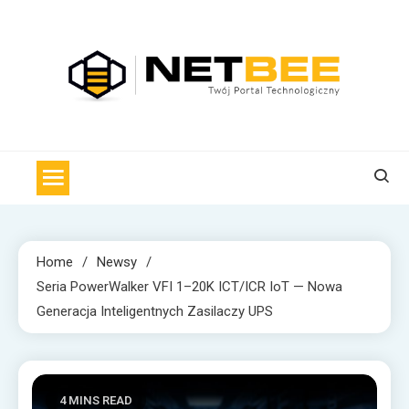
Skip
to
content
NET BEE
Internetowa Pszczoła z wiadomościami technologicznymi
Home
Newsy
Seria PowerWalker VFI 1–20K ICT/ICR IoT — Nowa
Generacja Inteligentnych Zasilaczy UPS
4 MINS READ