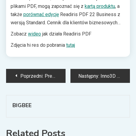
plikami PDF, mogą zapoznać się z
kartą produktu
, a
także
porównać edycję
Readiris PDF 22 Business z
wersją Standard. Cennik dla klientów biznesowych
jest dostępny
tutaj
.
Zobacz
wideo
jak działa Readiris PDF
Zdjęcia hi res do pobrania
tutaj
Nawigacja
Poprzedni:
Premiera: Audictus poszerza portfolio o słuchawki TWS z aktywnym tłumieniem szumów
Następny:
Inno3D GeForce RTX 3080 Ti iChill X4 – moc pod kontrolą
wpisu
BIGBEE
Related Posts