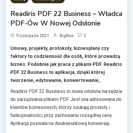
Readiris PDF 22 Business – Władca
PDF-Ów W Nowej Odsłonie
0
9 Listopada 2021
BigBee
Umowy, projekty, protokoły, biznesplany czy
faktury to codzienność dla osób, które prowadzą
biznes. Podobnie jak praca z plikami PDF. Readiris
PDF 22 Business to aplikacja, dzięki której
tworzenie, edytowanie, konwertowanie,
podpisywanie i wiele innych operacji na PDF-ach
Readiris PDF 22 Business to nowa odsłona narzędzia
ma być proste, efektywne i optymalne kosztowo.
do zarządzania plikami PDF. Jest ona adresowana do
klientów biznesowych, którzy szukają prostoty i
funkcjonalności, przy zachowaniu rozsądnej ceny.
Aplikacja pozwala na dwukierunkową konwersję
plików, pozwalając na stworzenie z dokumentów,