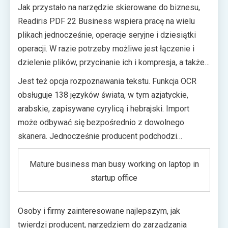
Jak przystało na narzędzie skierowane do biznesu,
skanów i grafik plików PDF, jak również eksport treści
Readiris PDF 22 Business wspiera pracę na wielu
PDF-ów do formatów Microsoft Office.
plikach jednocześnie, operacje seryjne i dziesiątki
operacji. W razie potrzeby możliwe jest łączenie i
dzielenie plików, przycinanie ich i kompresja, a także
edycja treści, ukrywanie informacji poufnych,
Jest też opcja rozpoznawania tekstu. Funkcja OCR
korygowanie perspektywy czy kontrastu.
obsługuje 138 języków świata, w tym azjatyckie,
Podpisywanie dokumentów, dodawanie znaków
arabskie, zapisywane cyrylicą i hebrajski. Import
wodnych czy zakładek, osadzanie plików wideo czy
może odbywać się bezpośrednio z dowolnego
mp3 to również nie problem.
skanera. Jednocześnie producent podchodzi
elastycznie do kwestii licencjonowania. Oprócz
subskrypcji, którą można wykupić na określoną liczbę
Mature business man busy working on laptop in
stanowisk, dostępne są licencje wieczyste.
startup office
Jednorazowy wydatek rzędu około 900 złotych
pozwala na nieograniczone korzystanie.
Osoby i firmy zainteresowane najlepszym, jak
twierdzi producent, narzędziem do zarządzania