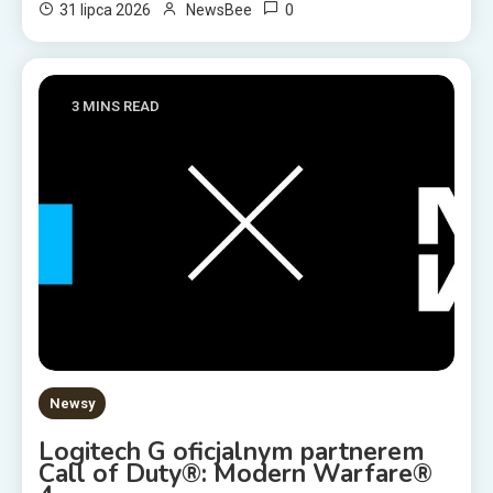
0
31 lipca 2026
NewsBee
3 MINS READ
Newsy
Logitech G oficjalnym partnerem
Call of Duty®: Modern Warfare®