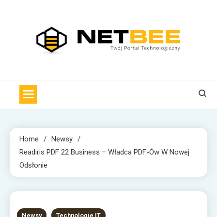
Skip
to
content
NET BEE
Internetowa Pszczoła z wiadomościami technologicznymi
Home
Newsy
Readiris PDF 22 Business – Władca PDF-Ów W Nowej
Odsłonie
2 MINS READ
Newsy
Technologie IT