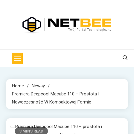
Skip
to
content
NET BEE
Internetowa Pszczoła z wiadomościami technologicznymi
Home
Newsy
Premiera Deepcool Macube 110 – Prostota I
Nowoczesność W Kompaktowej Formie
3 MINS READ