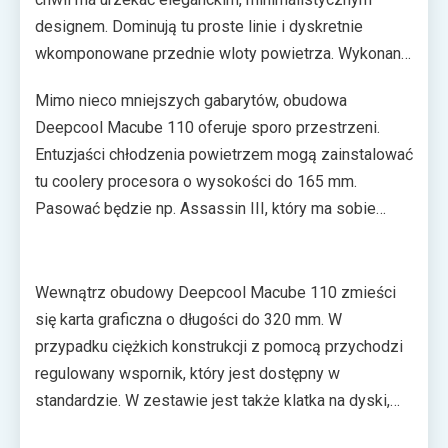
designem. Dominują tu proste linie i dyskretnie
wkomponowane przednie wloty powietrza. Wykonane
z hartowanego szkła okno w całości zastąpiło boczną
Mimo nieco mniejszych gabarytów, obudowa
ściankę. Jego montaż i demontaż odbywa się w
Deepcool Macube 110 oferuje sporo przestrzeni.
sposób beznarzędziowy – producent postawił tu na
Entuzjaści chłodzenia powietrzem mogą zainstalować
magnesy zamiast śrub.
tu coolery procesora o wysokości do 165 mm.
Pasować będzie np. Assassin III, który ma sobie
radzić z procesorami o TDP równym 280 W. Do
kompletu można dołożyć do sześciu wentylatorów o
średnicy 120 mm. Fani cieczy mają z kolei miejsce na
Wewnątrz obudowy Deepcool Macube 110 zmieści
dwie chłodnice o długości do 280 mm i jedną 120 mm.
się karta graficzna o długości do 320 mm. W
przypadku ciężkich konstrukcji z pomocą przychodzi
regulowany wspornik, który jest dostępny w
standardzie. W zestawie jest także klatka na dyski,
której położenie można zmieniać tak, aby