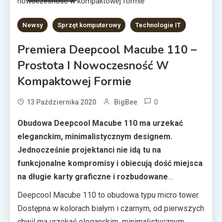
Newsy
Sprzęt komputerowy
Technologie IT
Premiera Deepcool Macube 110 –
Prostota I Nowoczesność W
Kompaktowej Formie
0
13 Października 2020
BigBee
Obudowa Deepcool Macube 110 ma urzekać
eleganckim, minimalistycznym designem.
Jednocześnie projektanci nie idą tu na
funkcjonalne kompromisy i obiecują dość miejsca
na długie karty graficzne i rozbudowane
chłodzenia. Te ostatnie można podziwiać przez
Deepcool Macube 110 to obudowa typu micro tower.
szklane, magnetyczne okno.
Dostępna w kolorach białym i czarnym, od pierwszych
chwil ma urzekać eleganckim, minimalistycznym