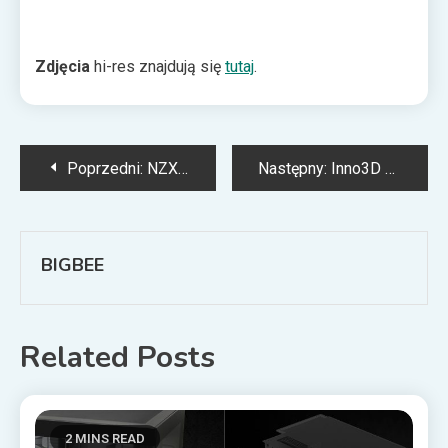
Zdjęcia
hi-res znajdują się
tutaj
.
Nawigacja
Poprzedni:
NZXT N7 Z490 – elegancki minimalizm i najnowsze technologie
Następny:
Inno3D GeForce RTX 3090 iChill X4 – karta graficzna dla najbardziej wymagających graczy i… profesjonalistów
wpisu
BIGBEE
Related Posts
2 MINS READ