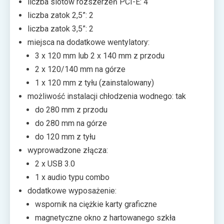
liczba slotów rozszerzeń PCI-E: 4
liczba zatok 2,5”: 2
liczba zatok 3,5”: 2
miejsca na dodatkowe wentylatory:
3 x 120 mm lub 2 x 140 mm z przodu
2 x 120/140 mm na górze
1 x 120 mm z tyłu (zainstalowany)
możliwość instalacji chłodzenia wodnego: tak
do 280 mm z przodu
do 280 mm na górze
do 120 mm z tyłu
wyprowadzone złącza:
2 x USB 3.0
1 x audio typu combo
dodatkowe wyposażenie:
wspornik na ciężkie karty graficzne
magnetyczne okno z hartowanego szkła