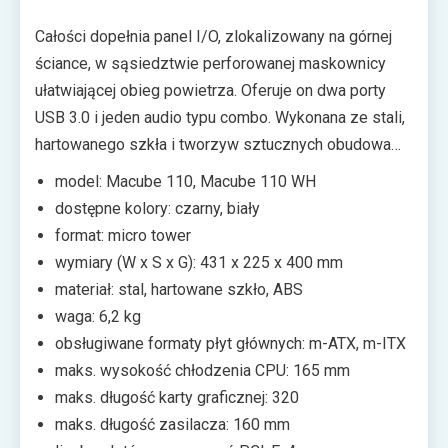
wygospodarować więcej miejsca na zasilacz lub
przedni radiator. Samych nośników można mieć cztery
Całości dopełnia panel I/O, zlokalizowany na górnej
i tyle samo kart rozszerzeń PCIe.
ściance, w sąsiedztwie perforowanej maskownicy
ułatwiającej obieg powietrza. Oferuje on dwa porty
USB 3.0 i jeden audio typu combo. Wykonana ze stali,
hartowanego szkła i tworzyw sztucznych obudowa
Deepcool Macube 110 waży ponad sześć
model: Macube 110, Macube 110 WH
kilogramów. Do sklepów ma trafić jeszcze w tym
dostępne kolory: czarny, biały
miesiącu w cenie około 225 zł.
format: micro tower
Dane techniczne:
wymiary (W x S x G): 431 x 225 x 400 mm
materiał: stal, hartowane szkło, ABS
waga: 6,2 kg
obsługiwane formaty płyt głównych: m-ATX, m-ITX
maks. wysokość chłodzenia CPU: 165 mm
maks. długość karty graficznej: 320
maks. długość zasilacza: 160 mm