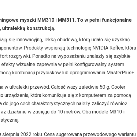
ingowe myszki MM310 i MM311. To w pełni funkcjonalne
 ultralekką konstrukcją.
 się innowacyjną, lekką obudową, którą udało się uzyskać
mponentów. Produkty wspierają technologię NVIDIA Reflex, która
fort rozgrywki. Ponadto na wyposażeniu znalazły się szybkie
 efekty wizualne zapewnia w pełni konfigurowalny system
mocą kombinacji przycisków lub oprogramowania MasterPlus+.
w ultralekki przewód. Całość waży zaledwie 50 g. Cooler
o urządzenia, która komunikuje się z komputerem za pomocą
 a do jego cech charakterystycznych należy zaliczyć również
raz działanie w zasięgu do 10 metrów. Oba modele M310 i
stycznej.
0 sierpnia 2022 roku. Cena sugerowana przewodowego wariantu