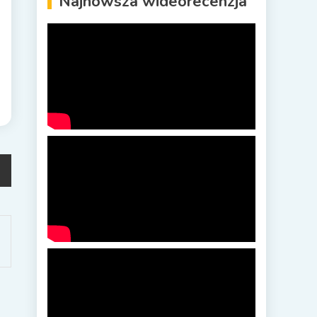
Najnowsza wideorecenzja