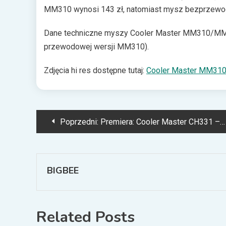
MM310 wynosi 143 zł, natomiast mysz bezprzewo
Dane techniczne myszy Cooler Master MM310/MM
przewodowej wersji MM310).
Zdjęcia hi res dostępne tutaj:
Cooler Master MM31
Nawigacja
Poprzedni:
Premiera: Cooler Master CH331 – kompletny gamingowy headset
wpisu
BIGBEE
Related Posts