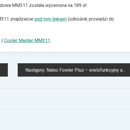
dowa MM311 została wyceniona na 189 zł.
311 znajdziecie
pod tym linkiem
(odnośnik prowadzi do
0
|
Cooler Master MM311
Następny:
Natec Fowler Plus – wielofunkcyjny adapter USB-C z ośmioma portami rozszerzeń