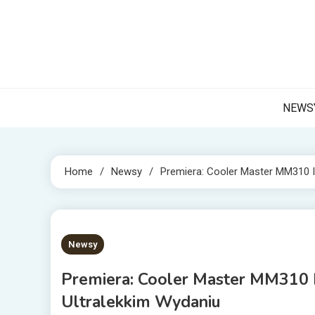
Skip
to
content
NET 
Internetow
NEWS
Home
Newsy
Premiera: Cooler Master MM310 
1 MIN READ
Newsy
Premiera: Cooler Master MM310
Ultralekkim Wydaniu