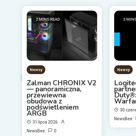
2 MINS READ
3 MIN
Newsy
Newsy
Zalman CHRONIX V2
Logite
— panoramiczna,
partne
przewiewna
Duty®
obudowa z
Warfa
podświetleniem
30 czer
ARGB
NewsBee
31 lipca 2026
0
NewsBee