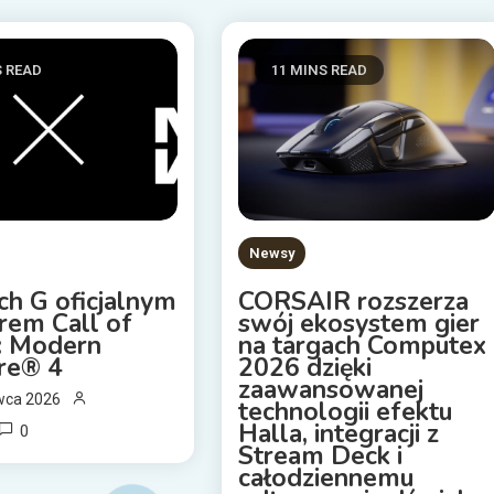
S READ
11 MINS READ
Newsy
ch G oficjalnym
CORSAIR rozszerza
rem Call of
swój ekosystem gier
: Modern
na targach Computex
re® 4
2026 dzięki
zaawansowanej
wca 2026
technologii efektu
Halla, integracji z
0
Stream Deck i
całodziennemu