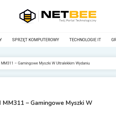
BEE
a Pszczoła z wiadomościami technologicznymi
Y
SPRZĘT KOMPUTEROWY
TECHNOLOGIE IT
G
I MM311 – Gamingowe Myszki W Ultralekkim Wydaniu
 I MM311 – Gamingowe Myszki W