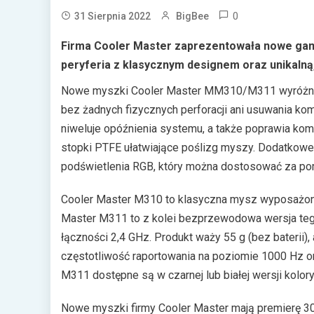
0
31 Sierpnia 2022
BigBee
Firma Cooler Master zaprezentowała nowe gam
peryferia z klasycznym designem oraz unikalną,
Nowe myszki Cooler Master MM310/M311 wyróżniają
bez żadnych fizycznych perforacji ani usuwania ko
niweluje opóźnienia systemu, a także poprawia kom
stopki PTFE ułatwiające poślizg myszy. Dodatkowe
podświetlenia RGB, który można dostosować za po
Cooler Master M310 to klasyczna mysz wyposażona 
Master M311 to z kolei bezprzewodowa wersja teg
łączności 2,4 GHz. Produkt waży 55 g (bez baterii),
częstotliwość raportowania na poziomie 1000 Hz o
M311 dostępne są w czarnej lub białej wersji kolory
Nowe myszki firmy Cooler Master mają premierę 3