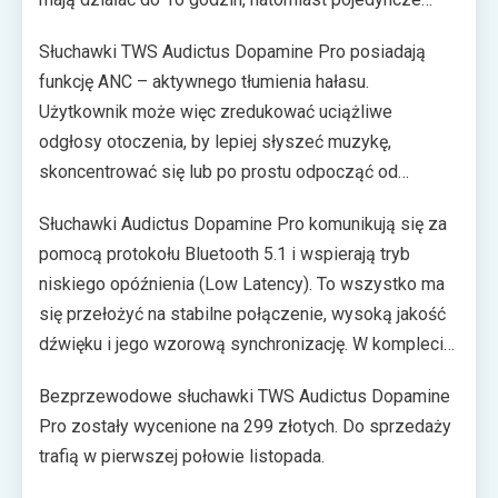
ładowanie powinno wystarczyć na cztery godziny
Słuchawki TWS Audictus Dopamine Pro posiadają
pracy. Etui obsługuje ładowanie bezprzewodowe.
funkcję ANC – aktywnego tłumienia hałasu.
Możliwe jest także użycie kabla USB-C, który jest w
Użytkownik może więc zredukować uciążliwe
zestawie.
odgłosy otoczenia, by lepiej słyszeć muzykę,
skoncentrować się lub po prostu odpocząć od
miejskiego zgiełku, gwarnego biura czy hałaśliwej
Słuchawki Audictus Dopamine Pro komunikują się za
siłowni. Dzięki wodoodpornej konstrukcji (IPX4),
pomocą protokołu Bluetooth 5.1 i wspierają tryb
powinny one bez problemu znieść zarówno trening,
niskiego opóźnienia (Low Latency). To wszystko ma
jak i lekki, niespodziewany deszcz.
się przełożyć na stabilne połączenie, wysoką jakość
dźwięku i jego wzorową synchronizację. W komplecie
ze słuchawkami znajdują się wkładki silikonowe (trzy
Bezprzewodowe słuchawki TWS Audictus Dopamine
rozmiary) oraz piankowe typu memory, które
Pro zostały wycenione na 299 złotych. Do sprzedaży
“zapamiętują” kształt ucha użytkownika i minimalizują
trafią w pierwszej połowie listopada.
nacisk.