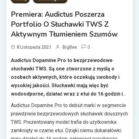
Premiera: Audictus Poszerza
Portfolio O Słuchawki TWS Z
Aktywnym Tłumieniem Szumów
0
8 Listopada 2021
BigBee
Audictus Dopamine Pro to bezprzewodowe
słuchawki TWS. Są one stworzone z myślą o
osobach aktywnych, które oczekują swobody i
wysokiej jakości. Słuchawki mają więc być
wodoodporne, działać wraz z etui do 16 godzin i
pozwalać, w razie potrzeby, na odizolowanie się
Audictus Dopamine Pro to debiut marki w segmencie
od otoczenia dzięki aktywnemu tłumieniu hałasu.
prawdziwie bezprzewodowych słuchawek dousznych
TWS. Prezentowany model trafia do użytkownika
zamknięty w czarne etui. Dzięki niemu dokanałówki
mają działać do 16 godzin, natomiast pojedyncze