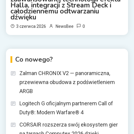
Halla, integracji z Stream Deck i
całodziennemu odtwarzaniu
dźwięku
0
3 czerwca 2026
NewsBee
Co nowego?
Zalman CHRONIX V2 — panoramiczna,
przewiewna obudowa z podświetleniem
ARGB
Logitech G oficjalnym partnerem Call of
Duty®: Modern Warfare® 4
CORSAIR rozszerza swój ekosystem gier
na targach Computex 2026 dzięki