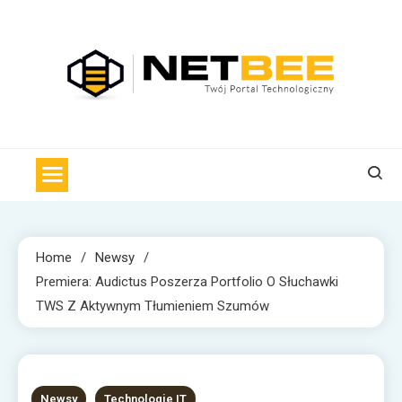
Skip
to
content
NET BEE
Internetowa Pszczoła z wiadomościami technologicznymi
Home
Newsy
Premiera: Audictus Poszerza Portfolio O Słuchawki
TWS Z Aktywnym Tłumieniem Szumów
1 MIN READ
Newsy
Technologie IT