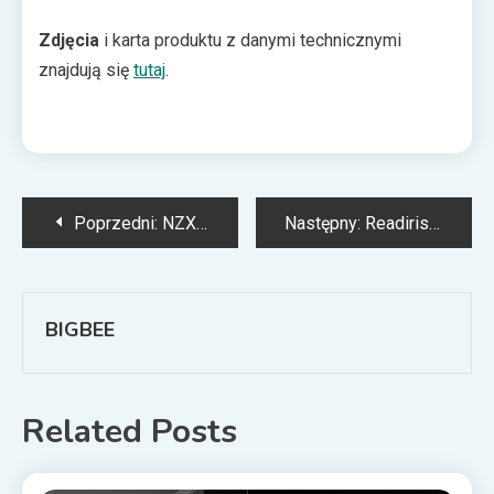
Zdjęcia
i karta produktu z danymi technicznymi
znajdują się
tutaj
.
Nawigacja
Poprzedni:
NZXT prezentuje magnetyczny uchwyt z pieczęcią sił specjalnych N7
Następny:
Readiris PDF 22 Business – władca PDF-ów w nowej odsłonie
wpisu
BIGBEE
Related Posts