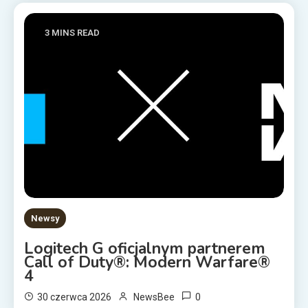
3 MINS READ
Newsy
Logitech G oficjalnym partnerem
Call of Duty®: Modern Warfare®
4
0
30 czerwca 2026
NewsBee