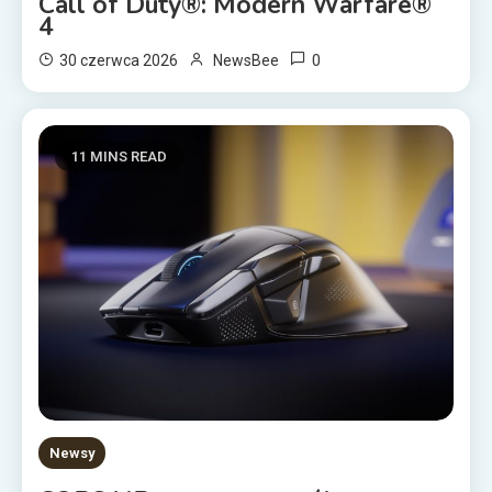
Call of Duty®: Modern Warfare®
4
0
30 czerwca 2026
NewsBee
11 MINS READ
Newsy