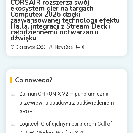
CORSAIR rozszerza swój
ekosystem gier na targach
Computex 2026 dzięki
zaawansowanej technologii efektu
Halla, integracji z Stream Deck i
całodziennemu odtwarzaniu
dźwięku
0
3 czerwca 2026
NewsBee
Co nowego?
Zalman CHRONIX V2 — panoramiczna,
przewiewna obudowa z podświetleniem
ARGB
Logitech G oficjalnym partnerem Call of
Duty®: Modern Warfare® 4