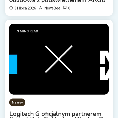
obudowa z podświetleniem ARGB
0
31 lipca 2026
NewsBee
3 MINS READ
Newsy
Logitech G oficjalnym partnerem