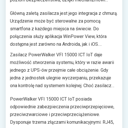
podwójnej konwersji napięcia. Urządzenie wyróżnia
Główną zaletą zasilacza jest jego integracja z chmurą.
się sprawnością na poziomie 100% i oferuje moc
Urządzenie może być sterowalne za pomocą
czynną 15000 W. UPS posiada wbudowany bypass
smartfona z każdego miejsca na świecie. Do
serwisowy i wyróżnia się zerowym czasem
połączenia służy aplikacja WinPower View, która
przełączania w tryb awaryjny.
dostępna jest zarówno na Androida, jak i iOS.
Nabywca otrzymuje możliwość zdalnego sprawdzania
Zasilacz PowerWalker VFI 15000 ICT IoT daje
parametrów pracy zasilacza czy zmieniania
możliwość stworzenia systemu, który w razie awarii
poszczególnych ustawień, a także przeprowadzenia
jednego z UPS-ów przejmie całe obciążenie. Gdy
analiz prowadzących do rozwiązania ewentualnych
jedna z jednostek ulegnie wyczerpaniu, przekazuje
problemów. To rozwiązanie może znacząco
ona kontrolę nad systemem kolejnej. Choć zasilacz
ograniczyć podróże administratorów dbających o
dysponuje czterdziestoma wbudowanymi bateriami
bezpieczeństwo swoich systemów.
PowerWalker VFI 15000 ICT IoT posiada
12V/7Ah, to jednak istnieje opcja dodatkowego
odpowiednie zabezpieczenia przeciwprzepięciowe,
wydłużenia czasu pracy dzięki kolejnym
przeciwzwarciowe i przeciwprzeciążeniowe.
akumulatorom.
Dysponuje trzema złączami komunikacyjnymi: RJ45,