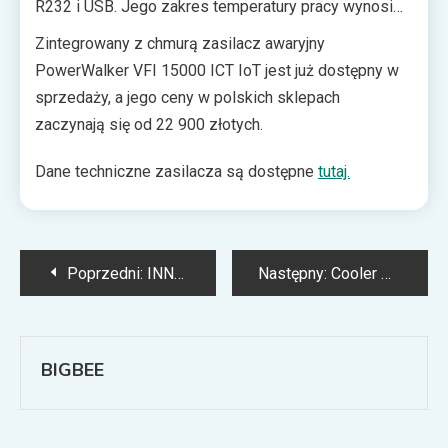
R232 i USB. Jego zakres temperatury pracy wynosi
od 0°C do 40°C, a maksymalny generowany hałas
Zintegrowany z chmurą zasilacz awaryjny
podczas pracy to 55 dB.
PowerWalker VFI 15000 ICT IoT jest już dostępny w
sprzedaży, a jego ceny w polskich sklepach
zaczynają się od 22 900 złotych.
Dane techniczne zasilacza są dostępne
tutaj.
Nawigacja
Poprzedni:
INNO3D GeForce RTX 3090 Ti 24 GB X3 – nowa karta graficzna z najwyższej półki
Następny:
Cooler Master MasterLiquid ML360 Illusion – chłodzenie zdolne do schłodzenia najgorętszych procesorów
wpisu
BIGBEE