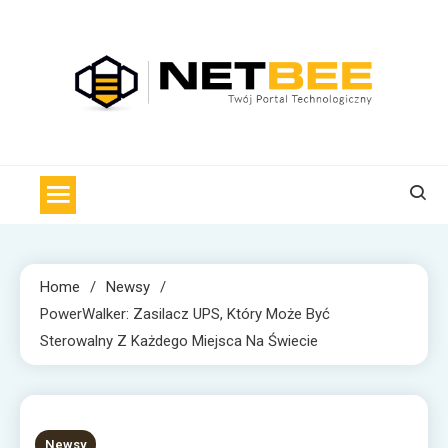
Skip
to
content
NET BEE
Internetowa Pszczoła z wiadomościami technologicznymi
Home
Newsy
PowerWalker: Zasilacz UPS, Który Może Być
Sterowalny Z Każdego Miejsca Na Świecie
2 MINS READ
Newsy