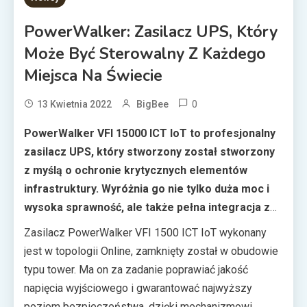
PowerWalker: Zasilacz UPS, Który
Może Być Sterowalny Z Każdego
Miejsca Na Świecie
0
13 Kwietnia 2022
BigBee
PowerWalker VFI 15000 ICT IoT to profesjonalny
zasilacz UPS, który stworzony został stworzony
z myślą o ochronie krytycznych elementów
infrastruktury. Wyróżnia go nie tylko duża moc i
wysoka sprawność, ale także pełna integracja z
chmurą Microsoft Azure.
Zasilacz PowerWalker VFI 1500 ICT IoT wykonany
jest w topologii Online, zamknięty został w obudowie
typu tower. Ma on za zadanie poprawiać jakość
napięcia wyjściowego i gwarantować najwyższy
poziom bezpieczeństwa, dzięki mechanizmowi