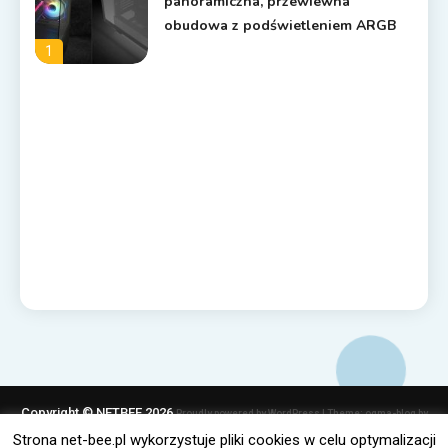
panoramiczna, przewiewna
obudowa z podświetleniem ARGB
1
Copyright © NETBEE 2026
Proudly powered by WordPress
|
Theme: ogma-blog by
Mystery Themes
.
Strona net-bee.pl wykorzystuje pliki cookies w celu optymalizacji