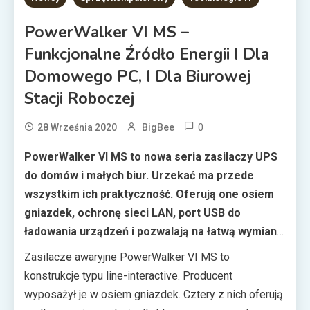
PowerWalker VI MS –
Funkcjonalne Źródło Energii I Dla
Domowego PC, I Dla Biurowej
Stacji Roboczej
0
28 Września 2020
BigBee
PowerWalker VI MS to nowa seria zasilaczy UPS
do domów i małych biur. Urzekać ma przede
wszystkim ich praktyczność. Oferują one osiem
gniazdek, ochronę sieci LAN, port USB do
ładowania urządzeń i pozwalają na łatwą wymianę
ogniw. A to wszystko w kompaktowej obudowie z
Zasilacze awaryjne PowerWalker VI MS to
opcją montażu na ścianie.
konstrukcje typu line-interactive. Producent
wyposażył je w osiem gniazdek. Cztery z nich oferują