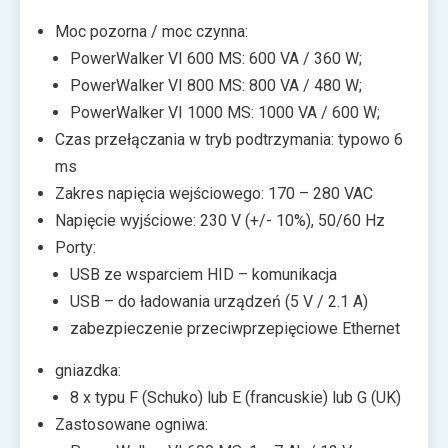
Ceny poszczególnych wariantów nie zostały na razie
Moc pozorna / moc czynna:
ujawnione.
PowerWalker VI 600 MS: 600 VA / 360 W;
PowerWalker VI 800 MS: 800 VA / 480 W;
PowerWalker VI 1000 MS: 1000 VA / 600 W;
Czas przełączania w tryb podtrzymania: typowo 6
ms
Zakres napięcia wejściowego: 170 – 280 VAC
Napięcie wyjściowe: 230 V (+/- 10%), 50/60 Hz
Porty:
USB ze wsparciem HID – komunikacja
USB – do ładowania urządzeń (5 V / 2.1 A)
zabezpieczenie przeciwprzepięciowe Ethernet
gniazdka:
8 x typu F (Schuko) lub E (francuskie) lub G (UK)
Zastosowane ogniwa: