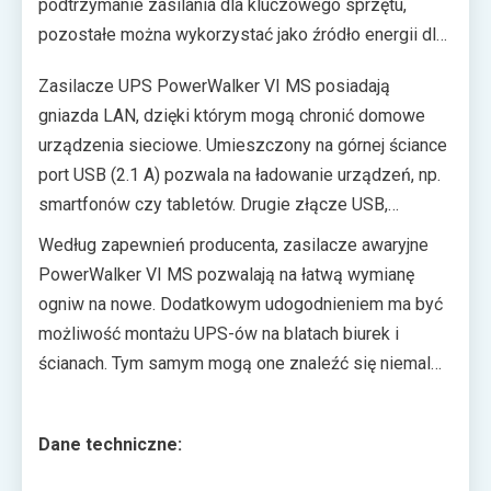
podtrzymanie zasilania dla kluczowego sprzętu,
pozostałe można wykorzystać jako źródło energii dla
mniej krytycznych urządzeń. UPS-y będą dostępne w
Zasilacze UPS PowerWalker VI MS posiadają
wariantach o mocy od 360 W do 600 W, a każdy z nich
gniazda LAN, dzięki którym mogą chronić domowe
ma moduł AVR automatycznie regulujący napięcie.
urządzenia sieciowe. Umieszczony na górnej ściance
Powinny więc sprawdzić się w roli źródła energii dla
port USB (2.1 A) pozwala na ładowanie urządzeń, np.
również mocniejszych PC i stacji roboczych wraz z
smartfonów czy tabletów. Drugie złącze USB,
peryferiami.
znajdujące się z boku obudowy, umożliwia monitoring
Według zapewnień producenta, zasilacze awaryjne
parametrów pracy UPS-a. Dzięki wsparciu interfejsu
PowerWalker VI MS pozwalają na łatwą wymianę
HID, nie jest do tego celu potrzebne dodatkowe
ogniw na nowe. Dodatkowym udogodnieniem ma być
oprogramowanie. Jeśli jednak użytkownik zechce z
możliwość montażu UPS-ów na blatach biurek i
takowego skorzystać, producent udostępnia aplikację
ścianach. Tym samym mogą one znaleźć się niemal
ViewPower
.
wszędzie tam, gdzie listwy zasilające. Seria
PowerWalker VI MS ma trafić do sklepów w ciągu
Dane techniczne:
kilku najbliższych tygodni. Dostępne będą modele z
gniazdami typu F (Schuko), E (francuskie) i G (UK).