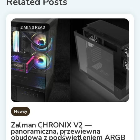
Related Posts
2 MINS READ
Newsy
Zalman CHRONIX V2 —
panoramiczna, przewiewna
obudowa z podświetleniem ARGB