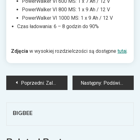
PowerWalker VI 600 MS: 1 x 7 Ah / 12 V
PowerWalker VI 800 MS: 1 x 9 Ah / 12 V
PowerWalker VI 1000 MS: 1 x 9 Ah / 12 V
Czas ładowania: 6 – 8 godzin do 90%
Zdjęcia
w wysokiej rozdzielczości są dostępne
tutaj
.
Nawigacja
Poprzedni:
Zalman GigaMax ZM550-GVII – pięćset plus dla PC z potencjałem
Następny:
Podświetlenie pod kontrolą – Deepcool wprowadza bezprzewodowe kontrolery A-RGB i RGB
wpisu
BIGBEE