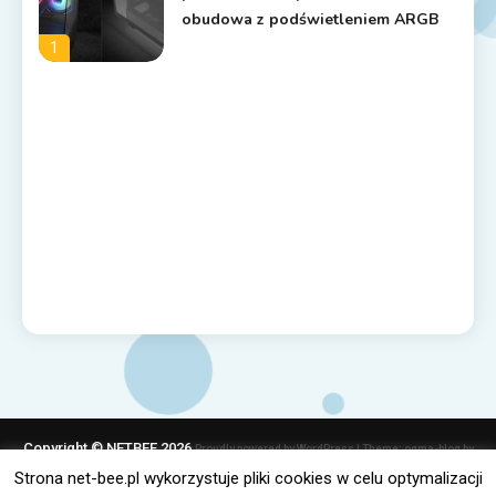
obudowa z podświetleniem ARGB
1
Copyright © NETBEE 2026
Proudly powered by WordPress
|
Theme: ogma-blog by
Mystery Themes
.
Strona net-bee.pl wykorzystuje pliki cookies w celu optymalizacji