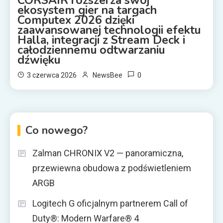
CORSAIR rozszerza swój
ekosystem gier na targach
Computex 2026 dzięki
zaawansowanej technologii efektu
Halla, integracji z Stream Deck i
całodziennemu odtwarzaniu
dźwięku
0
3 czerwca 2026
NewsBee
Co nowego?
Zalman CHRONIX V2 — panoramiczna,
przewiewna obudowa z podświetleniem
ARGB
Logitech G oficjalnym partnerem Call of
Duty®: Modern Warfare® 4