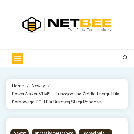
Skip
to
content
NET BEE
Internetowa Pszczoła z wiadomościami technologicznymi
Home
Newsy
PowerWalker VI MS – Funkcjonalne Źródło Energii I Dla
Domowego PC, I Dla Biurowej Stacji Roboczej
2 MINS READ
Newsy
Sprzęt komputerowy
Technologie IT