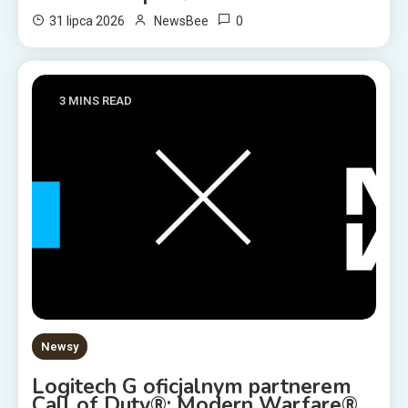
0
31 lipca 2026
NewsBee
3 MINS READ
Newsy
Logitech G oficjalnym partnerem
Call of Duty®: Modern Warfare®