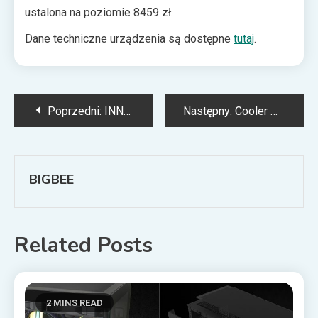
ustalona na poziomie 8459 zł.
Dane techniczne urządzenia są dostępne
tutaj
.
Nawigacja
Poprzedni:
INNO3D GeForce RTX 4070 X3 OC — wydajna karta graficzna z trzema wentylatorami
Następny:
Cooler Master: Atlas ARGB — stylowy wspornik do karty graficznej
wpisu
BIGBEE
Related Posts
2 MINS READ