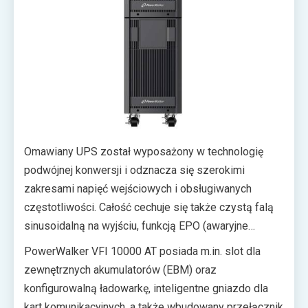
Omawiany UPS został wyposażony w technologię
podwójnej konwersji i odznacza się szerokimi
zakresami napięć wejściowych i obsługiwanych
częstotliwości. Całość cechuje się także czystą falą
sinusoidalną na wyjściu, funkcją EPO (awaryjne
wyłączanie zasilania) oraz funkcją ROO (zdalne
PowerWalker VFI 10000 AT posiada m.in. slot dla
włączanie/wyłączanie). Użytkownik powinien być
zewnętrznych akumulatorów (EBM) oraz
zatem spokojny o odpowiednie wsparcie dla
konfigurowalną ładowarkę, inteligentne gniazdo dla
generatora (AC) i liniową pracę nawet w niestabilnych
kart komunikacyjnych, a także wbudowany przełącznik