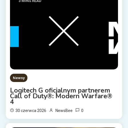
3 MINS READ
Newsy
Logitech G oficjalnym partnerem
Call of Duty®: Modern Warfare®
4
0
30 czerwca 2026
NewsBee