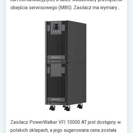
sieciach.
obejścia serwisowego (MBS). Zasilacz ma wymiary
412 x 196 x 702 mm. Jak deklaruje producent, mimo
profesjonalnego zastosowania urządzenie ma być
łatwe w obsłudze.
Zasilacz PowerWalker VFI 10000 AT jest dostępny w
polskich sklepach, a jego sugerowana cena została