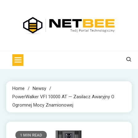
Skip
to
content
NET BEE
Internetowa Pszczoła z wiadomościami technologicznymi
Home
Newsy
PowerWalker VFI 10000 AT — Zasilacz Awaryjny O
Ogromnej Mocy Znamionowej
1 MIN READ