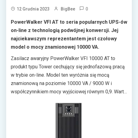
0
12 Grudnia 2023
BigBee
PowerWalker VFI AT to seria popularnych UPS-ów
on-line z technologią podwójnej konwersji. Jej
najciekawszym reprezentantem jest czołowy
model o mocy znamionowej 10000 VA.
Zasilacz awaryjny PowerWalker VFI 10000 AT to
produkt typu Tower cechujący się jednofazową pracą
w trybie on-line. Model ten wyróżnia się mocą
znamionową na poziomie 10000 VA / 9000 W i
współczynnikiem mocy wyjściowej równym 0,9. Warta
uwagi jest również wysoka sprawność wynosząca od
91 do 93% (w zależności od wybranego trybu pracy).