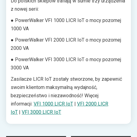
Do polskich sklepów trafiają w sumie trzy urządzenia
z nowej serii:
● PowerWalker VFI 1000 LICR IoT o mocy pozornej
1000 VA
● PowerWalker VFI 2000 LICR IoT o mocy pozornej
2000 VA
● PowerWalker VFI 3000 LICR IoT o mocy pozornej
3000 VA
Zasilacze LICR IoT zostały stworzone, by zapewnić
swoim klientom maksymalną wydajność,
bezpieczeństwo i niezawodność! Więcej
informacji:
VFI 1000 LICR IoT
|
VFI 2000 LICR
IoT
|
VFI 3000 LICR IoT