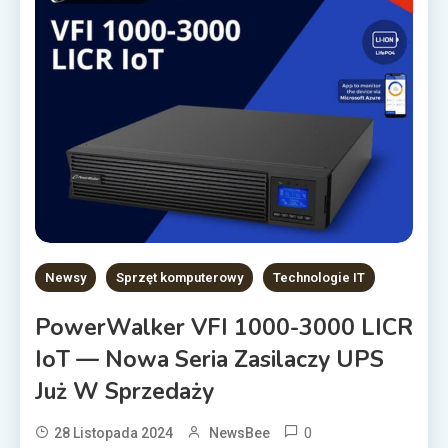
Newsy
Sprzęt komputerowy
Technologie IT
PowerWalker VFI 1000-3000 LICR
IoT — Nowa Seria Zasilaczy UPS
Już W Sprzedaży
0
28 Listopada 2024
NewsBee