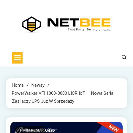
Skip
to
content
NET BEE
Internetowa Pszczoła z wiadomościami technologicznymi
Home
Newsy
PowerWalker VFI 1000-3000 LICR IoT — Nowa Seria
Zasilaczy UPS Już W Sprzedaży
1 MIN READ