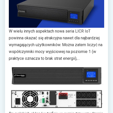
W wielu innych aspektach nowa seria LICR IoT
powinna okazać się atrakcyjna nawet dla najbardziej
wymagających użytkowników. Można zatem liczyć na
współczynniki mocy wyjściowej na poziomie 1 (w
praktyce oznacza to brak strat energii),
kompatybilność z dedykowanymi Battery Packami o
wysokości 1U czy wbudowane systemy
równoważenia i ochrony ogniw. Wart uwagi jest tak
także czytelny wyświetlacz LCD w każdym z modeli,
który ma umożliwić intuicyjną konfigurację urządzenia.