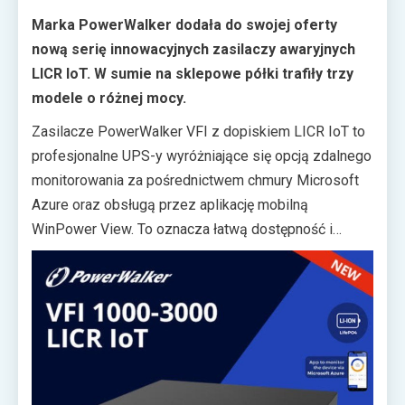
Marka PowerWalker dodała do swojej oferty
nową serię innowacyjnych zasilaczy awaryjnych
LICR IoT. W sumie na sklepowe półki trafiły trzy
modele o różnej mocy.
Zasilacze PowerWalker VFI z dopiskiem LICR IoT to
profesjonalne UPS-y wyróżniające się opcją zdalnego
monitorowania za pośrednictwem chmury Microsoft
Azure oraz obsługą przez aplikację mobilną
WinPower View. To oznacza łatwą dostępność i
szybki podgląd parametrów SOC i SOH. Inną zaletą
urządzeń są innowacyjne akumulatory litowo-
żelazowo-fosforanowe, dzięki którym nowe produkty
mają zapewniać 3x dłuższy czas podtrzymania w
porównaniu do tradycyjnych baterii AGM VRLA.