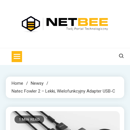
Skip
to
content
NET BEE
Internetowa Pszczoła z wiadomościami technologicznymi
Home
Newsy
Natec Fowler 2 – Lekki, Wielofunkcyjny Adapter USB-C
1 MIN READ