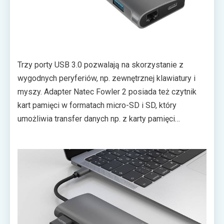
Trzy porty USB 3.0 pozwalają na skorzystanie z
wygodnych peryferiów, np. zewnętrznej klawiatury i
myszy. Adapter Natec Fowler 2 posiada też czytnik
kart pamięci w formatach micro-SD i SD, który
umożliwia transfer danych np. z karty pamięci
cyfrowego aparatu. Dzięki obecności portu Fast
Ethernet da się natomiast połączyć z siecią Internet
przy pomocy tradycyjnej skrętki.