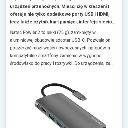
urządzeń przenośnych. Mieści się w kieszeni i
oferuje nie tylko dodatkowe porty USB i HDMI,
lecz także czytnik kart pamięci, interfejs sieciowy
Ethernet i gniazdo USB-C PD do zasilania
Natec Fowler 2 to lekki (75 g), zamknięty w
podłączonego sprzętu.
aluminiowej obudowie adapter USB-C. Pozwala on
poszerzyć możliwości nowoczesnych laptopów, a
kompatybilne smartfony zamienić w wygodne
środowisko do pracy i rozrywki. Do urządzenia, za
pośrednictwem portu HDMI, można bowiem
podłączyć zewnętrzny monitor 4K i wygodniej grać
lub pracować na większym ekranie.