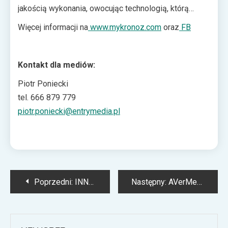
jakością wykonania, owocując technologią, którą
można nosić na sobie.
Więcej informacji na
www.mykronoz.com
oraz
FB
Kontakt dla mediów:
Piotr Poniecki
tel. 666 879 779
piotr.poniecki@entrymedia.pl
Nawigacja
Poprzedni:
INNO3D: karty graficzne dla miłośników gry Fortnite
Następny:
AVerMedia Ballista Unity – zestaw głośników 2+1 dla graczy
wpisu