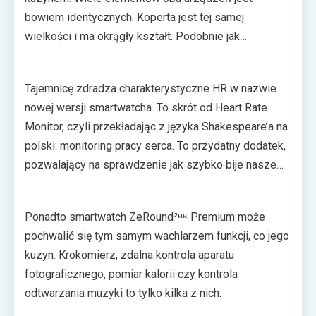
bowiem identycznych. Koperta jest tej samej
wielkości i ma okrągły kształt. Podobnie jak
ZeRound², także nowy ZeRound²ᴴᴿ Premium posiada
256 MB przestrzeni na dane oraz 64 MB RAM i
Tajemnicę zdradza charakterystyczne HR w nazwie
baterię o pojemności 260 mAh. Gdzie więc znajduje
nowej wersji smartwatcha. To skrót od Heart Rate
się różnica?
Monitor, czyli przekładając z języka Shakespeare’a na
polski: monitoring pracy serca. To przydatny dodatek,
pozwalający na sprawdzenie jak szybko bije nasze
serce w różnych momentach dnia. W przypadku
biegaczy czy osób z niewydolnością krążenia
Ponadto smartwatch ZeRound²ᴴᴿ Premium może
monitorowanie pracy serca może przynieść wymierne
pochwalić się tym samym wachlarzem funkcji, co jego
korzyści.
kuzyn. Krokomierz, zdalna kontrola aparatu
fotograficznego, pomiar kalorii czy kontrola
odtwarzania muzyki to tylko kilka z nich.