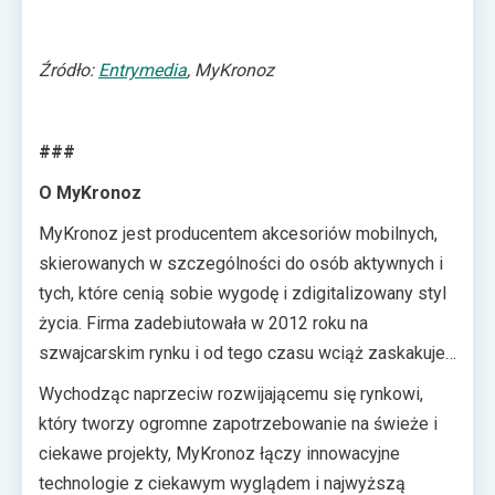
Źródło:
Entrymedia
, MyKronoz
###
O MyKronoz
MyKronoz jest producentem akcesoriów mobilnych,
skierowanych w szczególności do osób aktywnych i
tych, które cenią sobie wygodę i zdigitalizowany styl
życia. Firma zadebiutowała w 2012 roku na
szwajcarskim rynku i od tego czasu wciąż zaskakuje
nowymi propozycjami, które za cel mają usprawnienie
Wychodząc naprzeciw rozwijającemu się rynkowi,
życia swoich klientów na całym świecie.
który tworzy ogromne zapotrzebowanie na świeże i
ciekawe projekty, MyKronoz łączy innowacyjne
technologie z ciekawym wyglądem i najwyższą