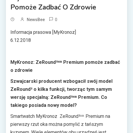
Pomoże Zadbać O Zdrowie
0
NewsBee
Informacja prasowa [MyKronoz]
6.12.2018
MyKronoz: ZeRound²ᴴᴿ Premium pomoże zadbać
o zdrowie
Szwajcarski producent wzbogacił swój model
ZeRound² o kilka funkcji, tworząc tym samym
wersję specjalną: ZeRound²ᴴᴿ Premium. Co
takiego posiada nowy model?
Smartwatch MyKronoz ZeRound²ᴴᴿ Premium na
pierwszy rzut oka można pomylić z tańszym
kuzynem. Wiele elementów obu urządzeń jest