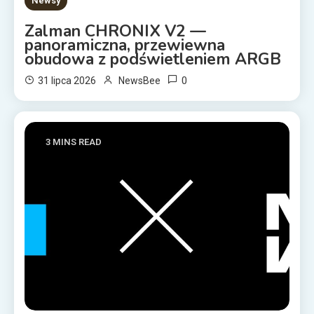
Newsy
Zalman CHRONIX V2 —
panoramiczna, przewiewna
obudowa z podświetleniem ARGB
0
31 lipca 2026
NewsBee
3 MINS READ