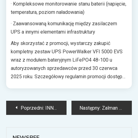
· Kompleksowe monitorowanie stanu baterii (napięcie,
temperatura, poziom naładowania)
· Zaawansowaną komunikację między zasilaczem
UPS a innymi elementami infrastruktury
Aby skorzystać z promocji, wystarczy zakupić
kompletny zestaw UPS PowerWalker VFI 5000 EVS
wraz z modułem bateryjnym LiFePO4 48-100 u
autoryzowanych sprzedawców przed 30 czerwca
2025 roku. Szczegółowy regulamin promocji dostępny
jest u partnerów handlowych.
Nawigacja
Poprzedni:
INNO3D zaprasza na prezentację pełnej gamy kart graficznych podczas targów GITEX Asia 2025 w Singapurze
Następny:
Zalman P10 NAMU — wyjątkowa obudowa Micro-ATX z drewnianymi elementami za 250pln
wpisu
NEWSBEE