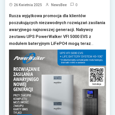
0
26 Kwietnia 2025
NewsBee
Rusza wyjątkowa promocja dla klientów
poszukujących niezawodnych rozwiązań zasilania
awaryjnego najnowszej generacji. Nabywcy
zestawu UPS PowerWalker VFI 5000 EVS z
modułem bateryjnym LiFePO4 mogą teraz
otrzymać profesjonalną kartę BMS za
symboliczną złotówkę.