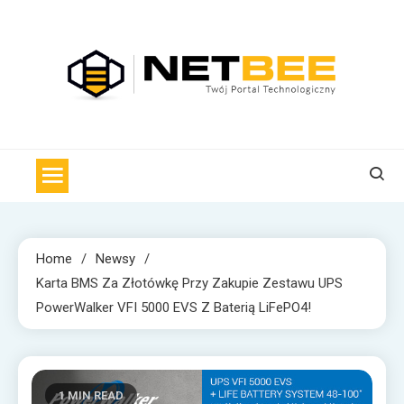
Skip
to
content
NET BEE
Internetowa Pszczoła z wiadomościami technologicznymi
Home
Newsy
Karta BMS Za Złotówkę Przy Zakupie Zestawu UPS
PowerWalker VFI 5000 EVS Z Baterią LiFePO4!
1 MIN READ