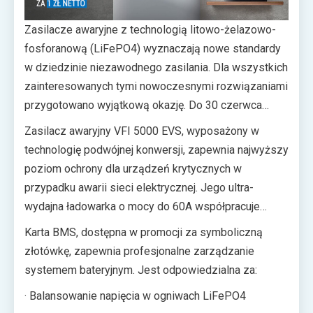
Zasilacze awaryjne z technologią litowo-żelazowo-
fosforanową (LiFePO4) wyznaczają nowe standardy
w dziedzinie niezawodnego zasilania. Dla wszystkich
zainteresowanych tymi nowoczesnymi rozwiązaniami
przygotowano wyjątkową okazję. Do 30 czerwca
2025 roku, przy zakupie zestawu składającego się z
Zasilacz awaryjny VFI 5000 EVS, wyposażony w
zasilacza UPS PowerWalker VFI 5000 EVS oraz
technologię podwójnej konwersji, zapewnia najwyższy
modułu bateryjnego LiFePO4 48-100 (model
poziom ochrony dla urządzeń krytycznych w
10134063), karta BMS dostępna jest za symboliczną
przypadku awarii sieci elektrycznej. Jego ultra-
złotówkę netto.
wydajna ładowarka o mocy do 60A współpracuje
idealnie z modułem bateryjnym LiFePO4 LIFE
Karta BMS, dostępna w promocji za symboliczną
BATTERY SYSTEM 48-100, gwarantując znacznie
złotówkę, zapewnia profesjonalne zarządzanie
dłuższy czas podtrzymania zasilania oraz wyjątkową
systemem bateryjnym. Jest odpowiedzialna za:
żywotność baterii – nawet do 6000-8000 cykli
· Balansowanie napięcia w ogniwach LiFePO4
ładowania.