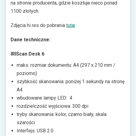
na stronie producenta, gdzie kosztuje nieco ponad
wykorzystać wbudowaną kamerę HD do
1100 złotych.
przygotowywania tutoriali i materiałów
szkoleniowych.
Zdjęcia hi res do pobrania
tutaj
Dane techniczne:
IRIScan Desk 6
maks. rozmiar dokumentu: A4 (297 x 210 mm /
poziomo)
szybkość skanowania: poniżej 1 sekundy na stronę
A4
wbudowane lampy LED: 4
rozdzielczość wyjściowa: 300 dpi
tryby skanowania: kolor, czarno biały, skala
szarości
Interfejs: USB 2.0