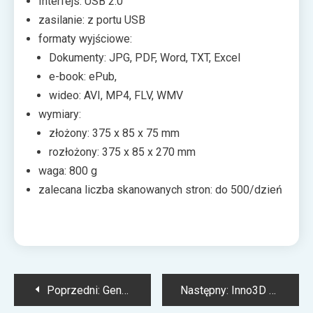
Interfejs: USB 2.0
zasilanie: z portu USB
formaty wyjściowe:
Dokumenty: JPG, PDF, Word, TXT, Excel
e-book: ePub,
wideo: AVI, MP4, FLV, WMV
wymiary:
złożony: 375 x 85 x 75 mm
rozłożony: 375 x 85 x 270 mm
waga: 800 g
zalecana liczba skanowanych stron: do 500/dzień
Nawigacja
Poprzedni:
Genesis Carbon 700 – podkładki w rozmiarach XL i Maxi z tkaniny Cordura
Następny:
Inno3D GeForce RTX 3080 Ti iChill Black – flagowe GPU z hybrydowym chłodzeniem