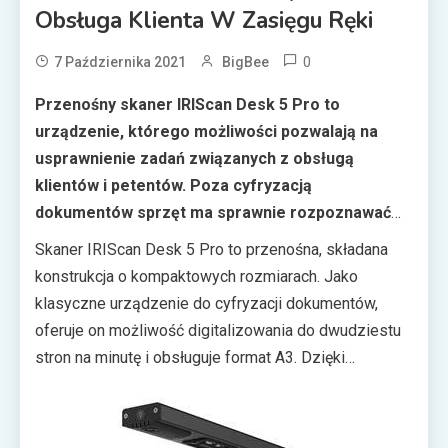
Obsługa Klienta W Zasięgu Ręki
0
7 Października 2021
BigBee
Przenośny skaner IRIScan Desk 5 Pro to
urządzenie, którego możliwości pozwalają na
usprawnienie zadań związanych z obsługą
klientów i petentów. Poza cyfryzacją
dokumentów sprzęt ma sprawnie rozpoznawać
dane z kodów MRZ, paszportów, dowodów i
Skaner IRIScan Desk 5 Pro to przenośna, składana
wizytówek, umożliwiając szybkie i bezbłędne
konstrukcja o kompaktowych rozmiarach. Jako
wprowadzanie danych.
klasyczne urządzenie do cyfryzacji dokumentów,
oferuje on możliwość digitalizowania do dwudziestu
stron na minutę i obsługuje format A3. Dzięki
dołączonemu oprogramowaniu sprzęt można jednak
wykorzystać wszędzie tam, gdzie sprawne i
bezbłędne wprowadzanie informacji z dokumentów