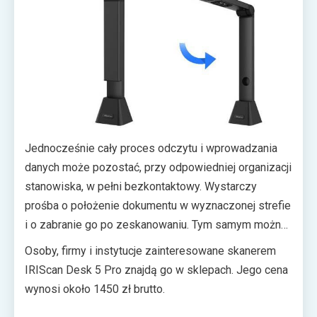
danych jak imię i nazwisko, daty urodzenia i ważności
dokumentu czy kod państwa, które go wystawiło.
Jednocześnie cały proces odczytu i wprowadzania
danych może pozostać, przy odpowiedniej organizacji
stanowiska, w pełni bezkontaktowy. Wystarczy
prośba o położenie dokumentu w wyznaczonej strefie
i o zabranie go po zeskanowaniu. Tym samym można
ograniczyć fizyczny kontakt z klientem lub petentem
Osoby, firmy i instytucje zainteresowane skanerem
do niezbędnego minimum, co powinno uczynić cały
IRIScan Desk 5 Pro znajdą go w sklepach. Jego cena
proces nie tylko szybszym, ale i bardziej
wynosi około 1450 zł brutto.
bezpiecznym.