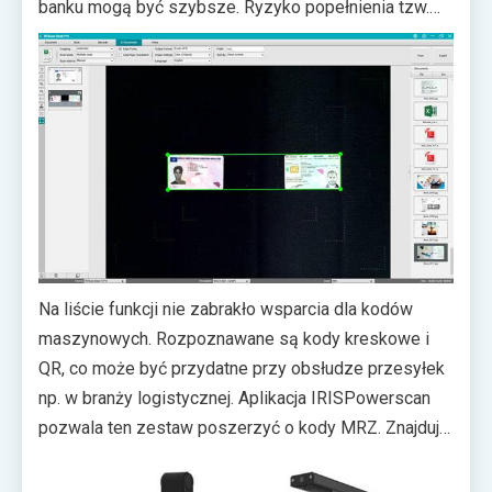
banku mogą być szybsze. Ryzyko popełnienia tzw.
literówki również powinno być mniejsze. W razie
potrzeby wykonania kopii dokumentu,
oprogramowanie łączy obraz jego przedniej i tylnej
części, a następnie zapisuje komplet w pojedynczym
pliku JPG lub PDF.
Na liście funkcji nie zabrakło wsparcia dla kodów
maszynowych. Rozpoznawane są kody kreskowe i
QR, co może być przydatne przy obsłudze przesyłek
np. w branży logistycznej. Aplikacja IRISPowerscan
pozwala ten zestaw poszerzyć o kody MRZ. Znajdują
się one m.in.
w paszportach i pozwalają na uzyskanie takich