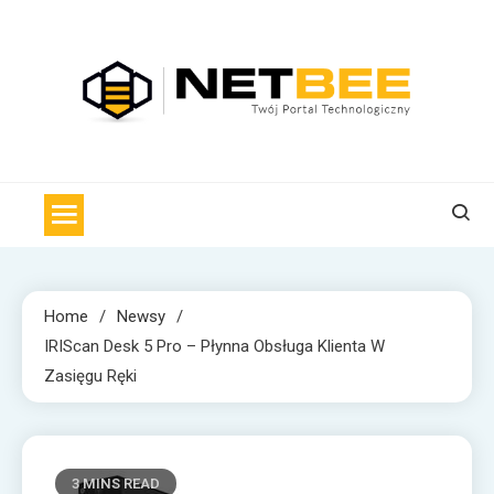
Skip
to
content
NET BEE
Internetowa Pszczoła z wiadomościami technologicznymi
Home
Newsy
IRIScan Desk 5 Pro – Płynna Obsługa Klienta W
Zasięgu Ręki
3 MINS READ