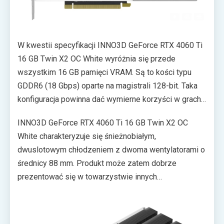
W kwestii specyfikacji INNO3D GeForce RTX 4060 Ti
16 GB Twin X2 OC White wyróżnia się przede
wszystkim 16 GB pamięci VRAM. Są to kości typu
GDDR6 (18 Gbps) oparte na magistrali 128-bit. Taka
konfiguracja powinna dać wymierne korzyści w grach
uruchomionych w wysokiej rozdzielczości (np. 4K).
INNO3D GeForce RTX 4060 Ti 16 GB Twin X2 OC
Tam, gdzie model z 8 GB VRAM mógłby zacząć
White charakteryzuje się śnieżnobiałym,
niedomagać, wersja z 16 GB VRAM
dwuslotowym chłodzeniem z dwoma wentylatorami o
najprawdopodobniej nadal zagwarantuje płynną
średnicy 88 mm. Produkt może zatem dobrze
rozgrywkę bez spadków wydajności.
prezentować się w towarzystwie innych
komponentów o podobnej stylistyce. Na pokład trafił
również praktyczny backplate oraz standardowy
zestaw gniazd wideo (3x DP 1.4a, 1x HDMI 2.1).