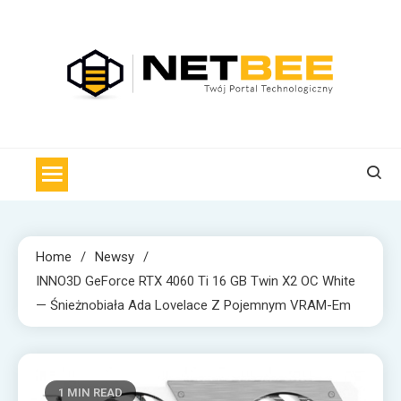
Skip
to
content
NET BEE
Internetowa Pszczoła z wiadomościami technologicznymi
Home
Newsy
INNO3D GeForce RTX 4060 Ti 16 GB Twin X2 OC White
— Śnieżnobiała Ada Lovelace Z Pojemnym VRAM-Em
1 MIN READ