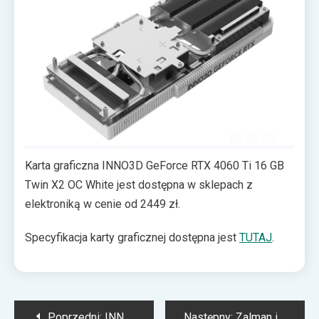
Całość cechuje się wymiarami 250 x 118 x 42 mm, w
związku z czym powinna zmieścić się do znacznej
większości obudów.
Karta graficzna INNO3D GeForce RTX 4060 Ti 16 GB
Twin X2 OC White jest dostępna w sklepach z
elektroniką w cenie od 2449 zł.
Specyfikacja karty graficznej dostępna jest
TUTAJ
.
Nawigacja
Poprzedni:
INNO3D GeForce RTX 4060 Ti 8 GB iCHILL X3 White — Ada Lovelace w efektownym wydaniu
Następny:
Zalman i3 NEO — intrygująca obudowa z czterema wentylatorami RGB