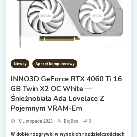
Newsy
Sprzęt komputerowy
INNO3D GeForce RTX 4060 Ti 16
GB Twin X2 OC White —
Śnieżnobiała Ada Lovelace Z
Pojemnym VRAM-Em
0
10 Listopada 2023
BigBee
W dobie rozgrywki w wysokich rozdzielczościach