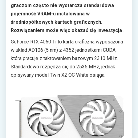
graczom często nie wystarcza standardowa
pojemność VRAM-u instalowana w
średniopółkowych kartach graficznych.
Rozwiązaniem może więc okazać się inwestycja w
model RTX 4060 Ti z 16 GB pamięci GDDR6.
GeForce RTX 4060 Ti to karta graficzna wyposażona
w układ AD106 (5 nm) z 4352 jednostkami CUDA,
która pracuje z taktowaniem bazowym 2310 MHz.
Standardowo rozpędza się do 2535 MHz, jednak
opisywany model Twin X2 OC White osiąga
taktowania na poziomie aż 2595 MHz. Karta posiada
także rdzenie Ray Tracing 3. generacji i rdzenie
Tensor 4. generacji. Układu obsługę popularną
technologię zwiększającą wydajność DLSS 3.