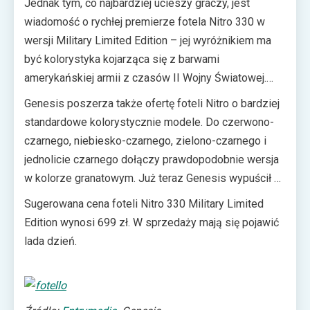
Jednak tym, co najbardziej ucieszy graczy, jest
Genesis nie wyklucza też kontynuacji tego typu
wiadomość o rychłej premierze fotela Nitro 330 w
działań.
wersji Military Limited Edition – jej wyróżnikiem ma
być kolorystyka kojarząca się z barwami
amerykańskiej armii z czasów II Wojny Światowej.
Model ten powinien przypaść do gustu zwłaszcza
Genesis poszerza także ofertę foteli Nitro o bardziej
fanom wojennych FPS-ów, takich jak Battlefield, Call
standardowe kolorystycznie modele. Do czerwono-
of Duty czy Medal of Honor.
czarnego, niebiesko-czarnego, zielono-czarnego i
jednolicie czarnego dołączy prawdopodobnie wersja
w kolorze granatowym. Już teraz Genesis wypuścił na
rynek kilkanaście granatowych foteli Nitro 880,
Sugerowana cena foteli Nitro 330 Military Limited
testując reakcję fanów na nowy produkt.
Edition wynosi 699 zł. W sprzedaży mają się pojawić
lada dzień.