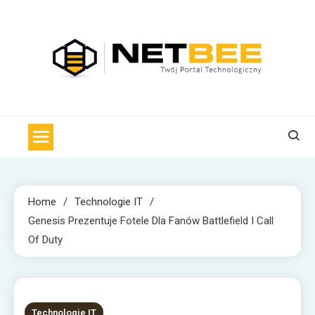
Skip
to
content
NET BEE
Internetowa Pszczoła z wiadomościami technologicznymi
Home
Technologie IT
Genesis Prezentuje Fotele Dla Fanów Battlefield I Call
Of Duty
1 MIN READ
Technologie IT