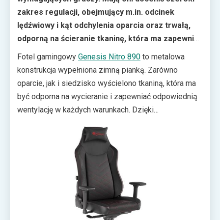
zakres regulacji, obejmujący m.in. odcinek
lędźwiowy i kąt odchylenia oparcia oraz trwa
ł
ą,
odporną na ścieranie tkaninę, kt
ó
ra ma zapewniać
optymalną wentylację.
Fotel gamingowy
Genesis Nitro 890
to metalowa
konstrukcja wypełniona zimną pianką. Zarówno
oparcie, jak i siedzisko wyścielono tkaniną, która ma
być odporna na wycieranie i zapewniać odpowiednią
wentylację w każdych warunkach. Dzięki
wyprofilowanemu oparciu z regulowanym podparciem
odcinka lędźwiowego i obecności ergonomicznej
poduszki zagłówkowej, wszystkie newralgiczne
partie ciała powinny mieć optymalne podparcie.