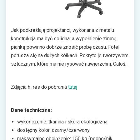
Jak podkreślają projektanci, wykonana z metalu
konstrukcja ma być solidna, a wypełnienie zimną
pianką powinno dobrze znosić próbę czasu. Fotel
porusza się na dużych kółkach. Pokryto je tworzywem
sztucznym, które ma nie rysować nawierzchni. Całość
waży 22,5 kilograma. Zainteresowani zakupem nie
będą musieli zbyt długo czekać. Fotel dla graczy
Zdjęcia hi res do pobrania
tutaj
Genesis Nitro 890 trafi do sprzedaży już w
najbliższych dniach. Jego cena ma wynosić 1299 zł.
Dane techniczne:
wykończenie: tkanina i skóra ekologiczna
dostępny kolor: czarny/czerwony
maksymalne obciążenie: 150 kg (podnośnik