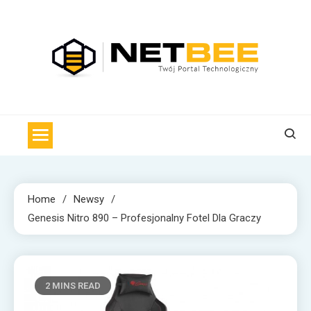
Skip
to
content
NET BEE
Internetowa Pszczoła z wiadomościami technologicznymi
Home
Newsy
Genesis Nitro 890 – Profesjonalny Fotel Dla Graczy
2 MINS READ