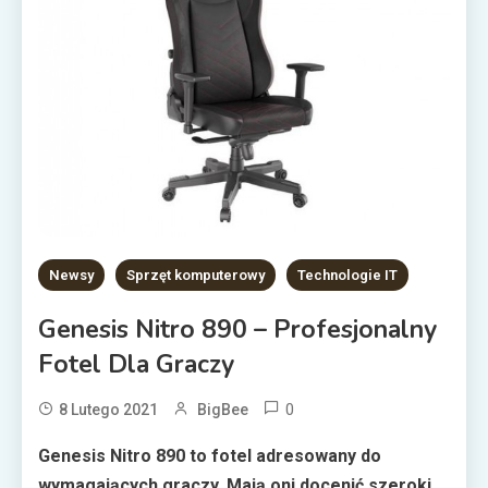
Newsy
Sprzęt komputerowy
Technologie IT
Genesis Nitro 890 – Profesjonalny
Fotel Dla Graczy
0
8 Lutego 2021
BigBee
Genesis Nitro 890 to fotel adresowany do
wymagających graczy. Mają oni docenić szeroki