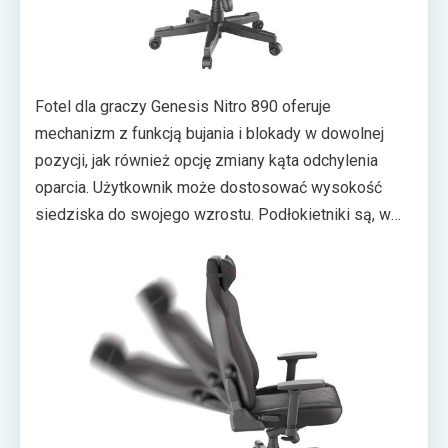
Fotel dla graczy Genesis Nitro 890 oferuje
mechanizm z funkcją bujania i blokady w dowolnej
pozycji, jak również opcję zmiany kąta odchylenia
oparcia. Użytkownik może dostosować wysokość
siedziska do swojego wzrostu. Podłokietniki są, w
ocenie producenta, wygodne i regulowane w trzech
kierunkach. Szerokie siedzisko ozdobione
czerwonymi przeszyciami i wstawkami z ekoskóry,
osadzono na podnośniku zdolnym unieść do 150
kilogramów.