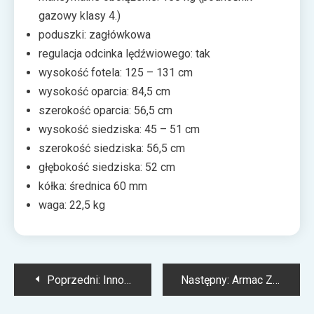
gazowy klasy 4.)
poduszki: zagłówkowa
regulacja odcinka lędźwiowego: tak
wysokość fotela: 125 – 131 cm
wysokość oparcia: 84,5 cm
szerokość oparcia: 56,5 cm
wysokość siedziska: 45 – 51 cm
szerokość siedziska: 56,5 cm
głębokość siedziska: 52 cm
kółka: średnica 60 mm
waga: 22,5 kg
Nawigacja
Poprzedni:
Inno3D GeForce RTX 3080 TwinX2 OC – topowe osiągi w minimalistycznej formie
Następny:
Armac Z5: sprzęt elektroniczny pod ochroną
wpisu