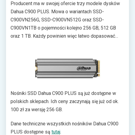
Producent ma w swojej ofercie trzy modele dysków
MTBF (średni czas bezawaryjnej pracy) został
Dahua C900 PLUS. Mowa o wariantach SSD-
oszacowany na 1,5 mln godzin.
C900VN256G, SSD-C900VN512G oraz SSD-
C900VN1TB o pojemności kolejno 256 GB, 512 GB
oraz 1 TB. Każdy powinien więc łatwo dopasować
wariant do swojego komputera osobistego. Kupujący
może liczyć na 3-letnią gwarancję producenta.
Nośniki SSD Dahua C900 PLUS są już dostępne w
polskich sklepach. Ich ceny zaczynają się już od ok.
100 zł za wersję 256 GB.
Dane techniczne wszystkich nośników Dahua C900
PLUS dostępne są
tutaj
.