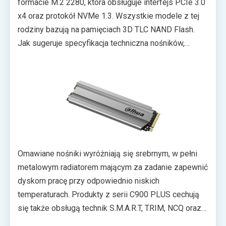
formacie M.2 2280, która obsługuje interfejs PCIe 3.0
x4 oraz protokół NVMe 1.3. Wszystkie modele z tej
rodziny bazują na pamięciach 3D TLC NAND Flash.
Jak sugeruje specyfikacja techniczna nośników,
powinny one zagwarantować sekwencyjny odczyt
nawet do 3400 MB/s, oraz sekwencyjny zapis do
3000 MB/s (w przypadku wersji 1 TB).
Omawiane nośniki wyróżniają się srebrnym, w pełni
metalowym radiatorem mającym za zadanie zapewnić
dyskom pracę przy odpowiednio niskich
temperaturach. Produkty z serii C900 PLUS cechują
się także obsługą technik S.M.A.R.T, TRIM, NCQ oraz
funkcji korekcji błędów LDPC ECC. Współczynnik