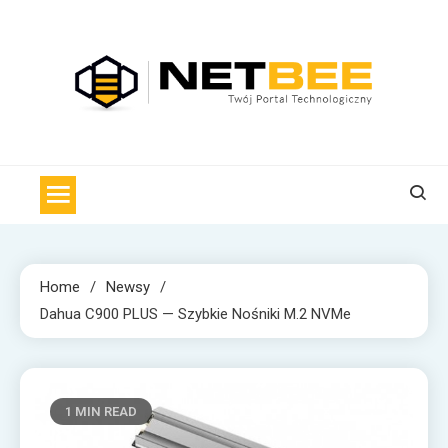
Skip
to
content
NET BEE
Internetowa Pszczoła z wiadomościami technologicznymi
Home
Newsy
Dahua C900 PLUS — Szybkie Nośniki M.2 NVMe
1 MIN READ