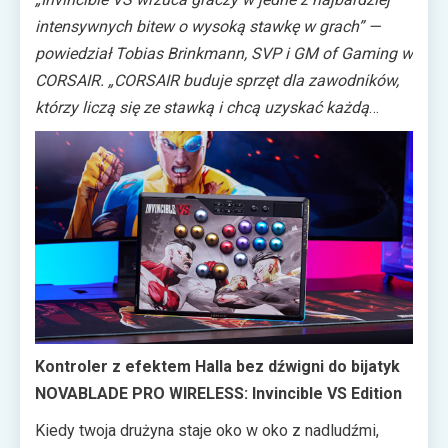
pochwalić się trójką niestandardowych produktów.
intensywnych bitew o wysoką stawkę w grach” —
Bezdźwigniowy
kontroler do bijatyk NOVABLADE
powiedział Tobias Brinkmann, SVP i GM of Gaming w
PRO WIRELESS z efektem Halla
, wymienny panel
CORSAIR. „CORSAIR buduje sprzęt dla zawodników,
przedni do modelu
NOVABLADE PRO
którzy liczą się ze stawką i chcą uzyskać każdą
WIRELESS
oraz podkładka pod mysz dla
możliwą przewagę, jaką może zapewnić sprzęt.
graczy
MM300 2XL
z niestrzępiącego się materiału –
NOVABLADE PRO WIRELESS zapewnia to w pakiecie,
wszystkie te produkty wyróżniają się grafiką
który w pełni oddaje sprawiedliwość jednemu z
inspirowaną bijatyką drużynową studia Quarter Up,
najbardziej ekscytujących IP w kosmosie, dając
pierwszego wewnętrznego studia deweloperskiego
bojownikom sprzęt, którego potrzebują, aby być o
firmy Skybound.
krok przed konkurencją”.
Kontroler z efektem Halla bez dźwigni do bijatyk
NOVABLADE PRO WIRELESS: Invincible VS Edition
Kiedy twoja drużyna staje oko w oko z nadludźmi,