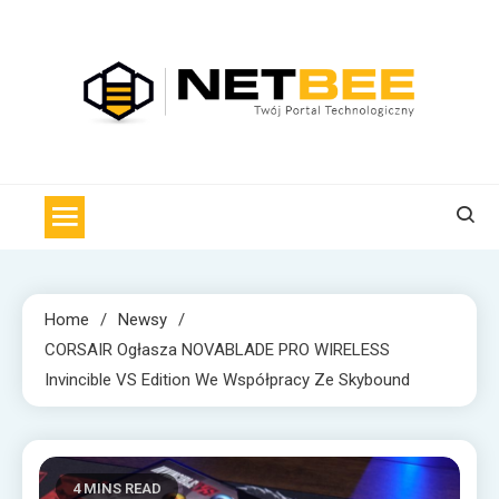
Skip
to
content
NET BEE
Internetowa Pszczoła z wiadomościami technologicznymi
Home
Newsy
CORSAIR Ogłasza NOVABLADE PRO WIRELESS
Invincible VS Edition We Współpracy Ze Skybound
4 MINS READ