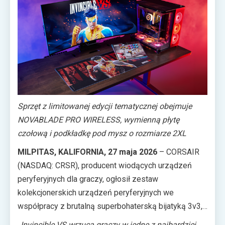
Sprzęt z limitowanej edycji tematycznej obejmuje
NOVABLADE PRO WIRELESS, wymienną płytę
czołową i podkładkę pod mysz o rozmiarze 2XL
MILPITAS, KALIFORNIA, 27 maja 2026
– CORSAIR
(NASDAQ: CRSR), producent wiodących urządzeń
peryferyjnych dla graczy, ogłosił zestaw
kolekcjonerskich urządzeń peryferyjnych we
współpracy z brutalną superbohaterską bijatyką 3v3,
Invincible VS. Fani komiksu, serialu i gry będą mogły
„Invincible VS wrzuca graczy w jedne z najbardziej