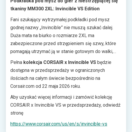
Podkładka pod mysz do gier z niestrzępiącej się
tkaniny MM300 2XL: Invincible VS Edition
Fani szukający wytrzymałej podkładki pod mysz
godnej nazwy „Invincible” nie muszą szukać dalej.
Duża mata na biurko o rozmiarze 2XL ma
zabezpieczone przed strzępieniem się szwy, które
pomagają utrzymać ją w stanie gotowym do walki,
oraz przyczepny spód, który nie ślizga się, gdy akcja
Pełna
kolekcja CORSAIR x Invincible VS
będzie
nabiera tempa. Podkładka pod mysz ma kultowy
dostępna w przedsprzedaży w ograniczonych
obraz Marka, który nie chce się poddać, z logo, które
ilościach na całym świecie bezpośrednio na
wplata wszystkie główne postacie z gry.
Corsair.com od 22 maja 2026 roku.
Aby uzyskać więcej informacji i zamówić kolekcję
CORSAIR x Invincible VS w przedsprzedaży, odwiedź
stronę
https://www.corsair.com/us/en/s/invincible-vs