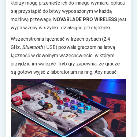
którzy mogą przenieść ich do innego wymiaru, opłaca
się przystąpić do bitwy wyposażonym w każdą
możliwą przewagę.
NOVABLADE PRO WIRELESS
jest
wyposażony w szybko działające przełączniki
CORSAIR MGX Hyperdrive z efektem Halla, które
Wszechstronna łączność w trzech trybach (2,4
maksymalizują czas reakcji, dzięki czemu gracze
GHz,
Bluetooth
i USB) pozwala graczom na łatwą
mogą łatwiej łączyć asysty lub wykonywać
łączność w dowolnym wszechświecie, w którym
satysfakcjonujące, opóźnione hiperkombinacje. Te
przyjdzie im walczyć. Tryb gry zapewnia, że gracze
niezawodne przełączniki są wspierane przez
są gotowi wyjść z laboratorium na ring. Aby nadać
technologię Rapid Trigger, która umożliwia szybsze
odpowiedni nastrój wszystkim nadchodzącym
resetowanie klawiszy, zapewniając przewagę w
bitwom, płyta czołowa na uderzającą, inspirowaną grą
każdej sytuacji, w której trzeba ponownie nacisnąć
grafikę przedstawiającą Omni-Mana i Invincible’a
klawisze. Obsługa SOCD FlashTap pozwala graczom
zamkniętych w potyczce z supermocami.
dostosować sposób obsługi przekazywania sygnału
SOCD, ponieważ czysty sygnał jest ważny, gdy los
wszechświata wisi na włosku.