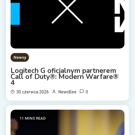
Newsy
Logitech G oficjalnym partnerem
Call of Duty®: Modern Warfare®
4
0
30 czerwca 2026
NewsBee
11 MINS READ