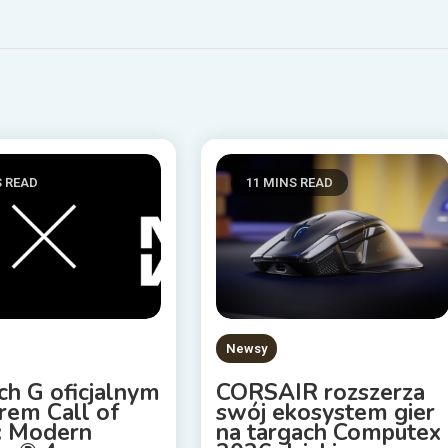
S READ
11 MINS READ
Newsy
ch G oficjalnym
CORSAIR rozszerza
rem Call of
swój ekosystem gier
: Modern
na targach Computex