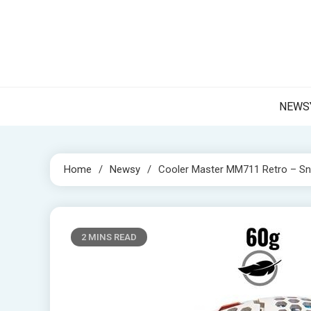
Skip
to
content
NET 
Internetow
NEWS
Home
Newsy
Cooler Master MM711 Retro – S
2 MINS READ