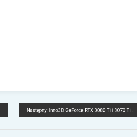
Następny:
Inno3D GeForce RTX 3080 Ti i 3070 Ti – mocne nowości dla wymagających użytkowników