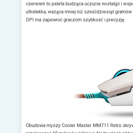
czerwień to paleta budząca uczucie nostalgii i ws
ultralekka, ważąca mniej niż sześćdziesiąt gram
DPI ma zapewnić graczom szybkość i precyzję.
Obudowa myszy Cooler Master MM711 Retro skrywa