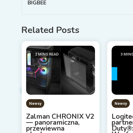
BIGBEE
Related Posts
2 MINS READ
3 MIN
Newsy
Newsy
Zalman CHRONIX V2
Logite
— panoramiczna,
partne
przewiewna
Duty®