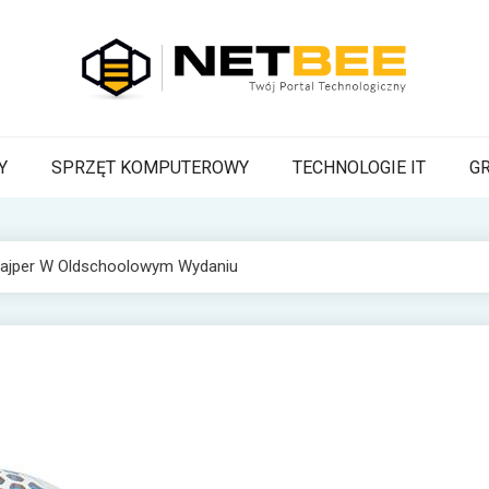
BEE
a Pszczoła z wiadomościami technologicznymi
Y
SPRZĘT KOMPUTEROWY
TECHNOLOGIE IT
G
najper W Oldschoolowym Wydaniu