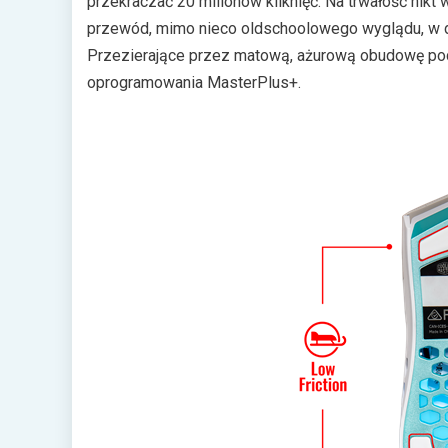
przekraczać 20 milionów kliknięć. Na trwałość nikt
przewód, mimo nieco oldschoolowego wyglądu, w d
Przezierające przez matową, ażurową obudowę podś
oprogramowania MasterPlus+.