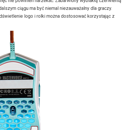
 więc nie powinien narzekać. Zabarwiony wyblakłą czerwienią
alszym ciągu ma być niemal niezauważalny dla graczy.
wietlenie logo i rolki można dostosować korzystając z