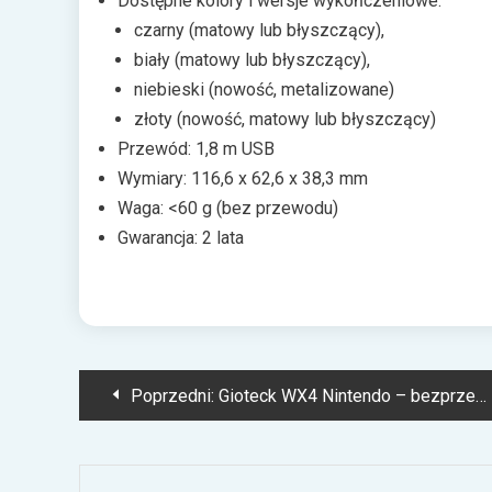
Dostępne kolory i wersje wykończeniowe:
czarny (matowy lub błyszczący),
biały (matowy lub błyszczący),
niebieski (nowość, metalizowane)
złoty (nowość, matowy lub błyszczący)
Przewód: 1,8 m USB
Wymiary: 116,6 x 62,6 x 38,3 mm
Waga: <60 g (bez przewodu)
Gwarancja: 2 lata
Nawigacja
Poprzedni:
Gioteck WX4 Nintendo – bezprzewodowy pad dla mobilnych graczy
wpisu