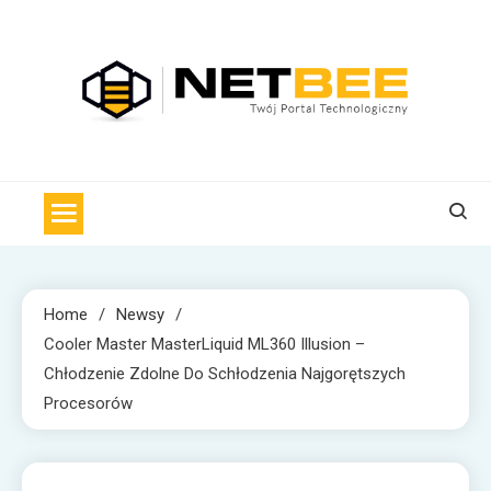
Skip
to
content
NET BEE
Internetowa Pszczoła z wiadomościami technologicznymi
Home
Newsy
Cooler Master MasterLiquid ML360 Illusion –
Chłodzenie Zdolne Do Schłodzenia Najgorętszych
Procesorów