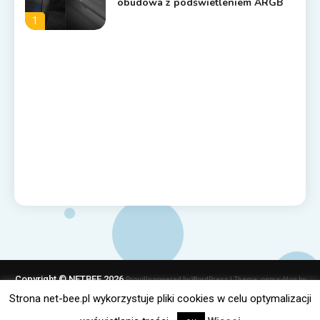
obudowa z podświetleniem ARGB
1
Copyright © NETBEE 2026
Proudly powered by WordPress
|
Theme: ogma-blog by
Mystery Themes
.
Strona net-bee.pl wykorzystuje pliki cookies w celu optymalizacji
Polityka Cookies