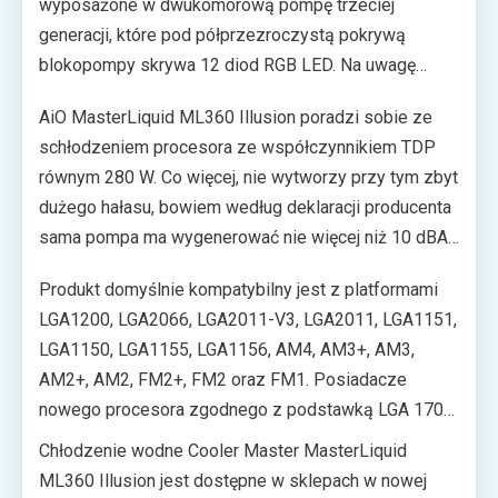
wyposażone w dwukomorową pompę trzeciej
generacji, które pod półprzezroczystą pokrywą
blokopompy skrywa 12 diod RGB LED. Na uwagę
zasługuje także zestaw trzech wentylatorów
AiO MasterLiquid ML360 Illusion poradzi sobie ze
MasterFan MF120 Halo schładzających radiator o
schłodzeniem procesora ze współczynnikiem TDP
długości 360 mm. Każdy z nich wyposażony został
równym 280 W. Co więcej, nie wytworzy przy tym zbyt
dodatkowo w 24 diody ARGB. Chłodzenie wyróżnia
dużego hałasu, bowiem według deklaracji producenta
się więc nie tylko ponadprzeciętną specyfikacją, ale
sama pompa ma wygenerować nie więcej niż 10 dBA,
również efektownym wyglądem gwarantowanym
natomiast wentylatory mniej niż 30 dBA. Można więc
przez podświetlenie programowalne za pomocą
Produkt domyślnie kompatybilny jest z platformami
bezpiecznie założyć, że nawet przy dużym
aplikacji MasterPlus+.
LGA1200, LGA2066, LGA2011-V3, LGA2011, LGA1151,
obciążeniu chłodzenie nie powinno zwracać na siebie
LGA1150, LGA1155, LGA1156, AM4, AM3+, AM3,
uwagę.
AM2+, AM2, FM2+, FM2 oraz FM1. Posiadacze
nowego procesora zgodnego z podstawką LGA 1700
także będą mogli bez obaw skorzystać z
Chłodzenie wodne Cooler Master MasterLiquid
omawianego chłodzenia – w zestawie powinien
ML360 Illusion jest dostępne w sklepach w nowej