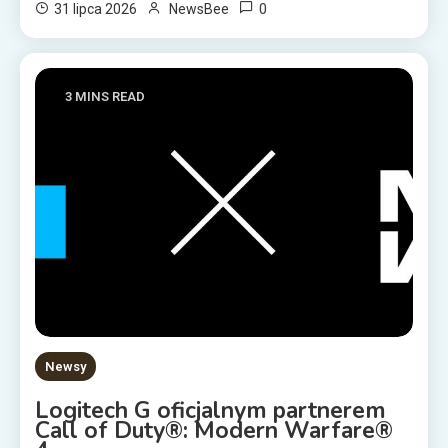
0
31 lipca 2026
NewsBee
3 MINS READ
Newsy
Logitech G oficjalnym partnerem
Call of Duty®: Modern Warfare®