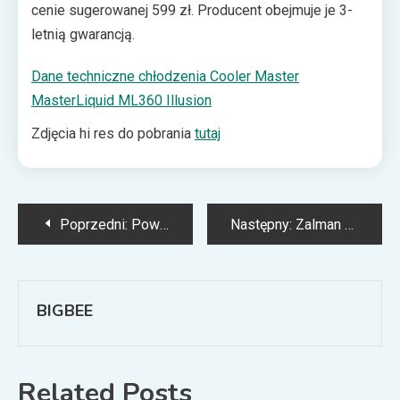
znaleźć się pakiet odpowiednich akcesoriów
cenie sugerowanej 599 zł. Producent obejmuje je 3-
montażowych.
letnią gwarancją.
Dane techniczne chłodzenia Cooler Master
MasterLiquid ML360 Illusion
Zdjęcia hi res do pobrania
tutaj
Nawigacja
Poprzedni:
PowerWalker: zasilacz UPS, który może być sterowalny z każdego miejsca na świecie
Następny:
Zalman S2 i S2 TG – eleganckie i przestronne obudowy w rozsądnych cenach
wpisu
BIGBEE
Related Posts