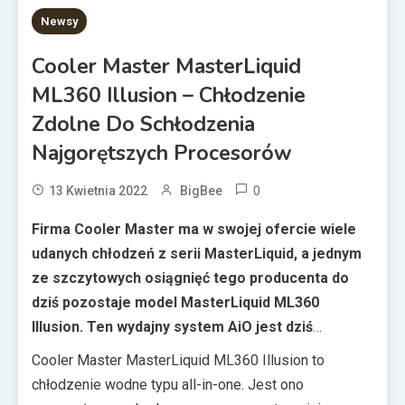
2 MINS READ
Newsy
Cooler Master MasterLiquid
ML360 Illusion – Chłodzenie
Zdolne Do Schłodzenia
Najgorętszych Procesorów
0
13 Kwietnia 2022
BigBee
Firma Cooler Master ma w swojej ofercie wiele
udanych chłodzeń z serii MasterLiquid, a jednym
ze szczytowych osiągnięć tego producenta do
dziś pozostaje model MasterLiquid ML360
Illusion. Ten wydajny system AiO jest dziś
dostępny w znacznie niższej cenie niż w dniu
Cooler Master MasterLiquid ML360 Illusion to
premiery, co czyni go jeszcze lepszą propozycją
chłodzenie wodne typu all-in-one. Jest ono
w swoim segmencie.